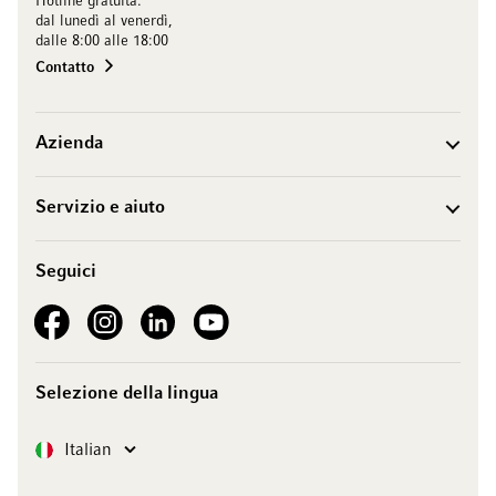
Hotline gratuita:
dal lunedì al venerdì,
dalle 8:00 alle 18:00
Contatto
Azienda
Servizio e aiuto
Seguici
See our Facebook
See our Instagram account
See our LinkedIn
See our YouTube channel
Selezione della lingua
Lingua
Italian