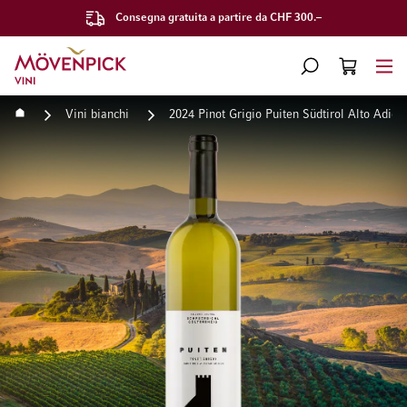
Consegna gratuita a partire da CHF 300.–
Vai alla Home Page
CERCA
CART
Minicart
Home
Vini bianchi
2024 Pinot Grigio Puiten Südtirol Alto Adig
Vai alla fine della galleria di immagini
Vai all'inizio della galleri