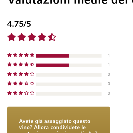
Valutazioni medie dei
4.75
/5
1
1
0
0
0
Avete già assaggiato questo
vino? Allora condividete le