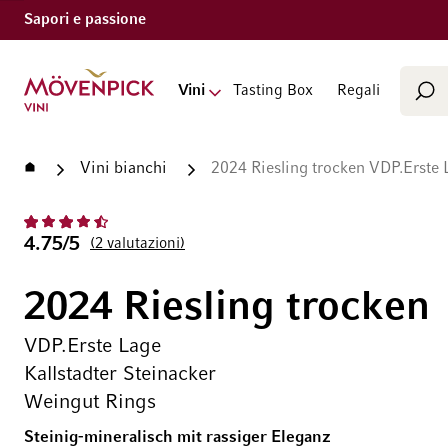
Sapori e passione
Cerca
Vai alla Home Page
Vini
Tasting Box
Regali
Cer
Home
Vini bianchi
2024 Riesling trocken VDP.Erste 
4.75/5
2
valutazioni
2024 Riesling trocken
VDP.Erste Lage
Kallstadter Steinacker
Weingut Rings
Steinig-mineralisch mit rassiger Eleganz