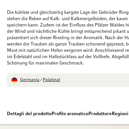
Die kühlste und gleichzeitig kargste Lage der Gebrüder Ring
stehen die Reben auf Kalk- und Kalkmergelböden, der kaum
speichern kann. Zudem ist der Einfluss des Pfälzer Waldes hi
der Wind und nächtliche Kühle bringt entsprechend pikant 
präsentiert sich dieser Riesling in der Aromatik. Nach der H
werden die Trauben als ganze Trauben schonend gepresst, b
Most mit natürlichen Hefen vergoren wird. Anschliessend re
im Edelstahl und im Halbstückfass auf der Vollhefe. Abgefül
Schönung für maximalen Geschmack.
Germania
Palatinat
/
Dettagli del prodotto
Profilo aromatico
Produttore
Regioni