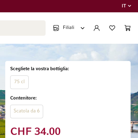
IT
Lingua
Chiudi ricerca
ACCOUNT
LISTA DEI DESIDE
CART
Minicar
Scegliete la vostra bottiglia
75 cl
Contenitore
Scatola da 6
CHF 34.00