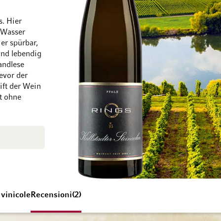
s. Hier
 Wasser
Vai alla fine della galleria di immagini
Vai all'inizio della 
er spürbar,
und lebendig
andlese
evor der
ift der Wein
lt ohne
 vinicole
Recensioni
2