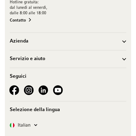
Hotline gratuita:
dal lunedì al venerdì,
dalle 8:00 alle 18:00
Contatto
Azienda
Servizio e aiuto
Seguici
See our Facebook
See our Instagram account
See our LinkedIn
See our YouTube channel
Selezione della lingua
Lingua
Italian