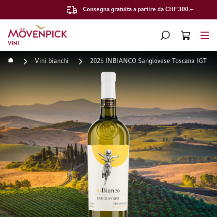
Consegna gratuita a partire da CHF 300.–
Vai alla Home Page
CERCA
CART
Minicart
Home
Vini bianchi
2025 INBIANCO Sangiovese Toscana IGT Ba
Vai alla fine della galleria di immagini
Vai all'inizio della galleri