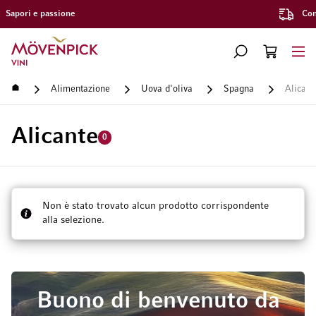
Consegna gratuita a partire da CHF 300.–
Vai alla Home Page
CERCA
CART
Minicart
Home
Alimentazione
Uova d'oliva
Spagna
Alicant
Alicante
0
Non è stato trovato alcun prodotto corrispondente
alla selezione.
Buono di benvenuto da