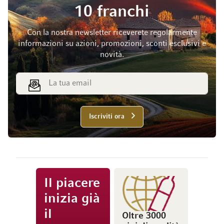
10 franchi
Con la nostra newsletter riceverete regolarmente
informazioni su azioni, promozioni, sconti esclusivi e
novità.
Indirizzo email
Iscriviti ora
Il piacere
inizia già
il
Oltre 3000