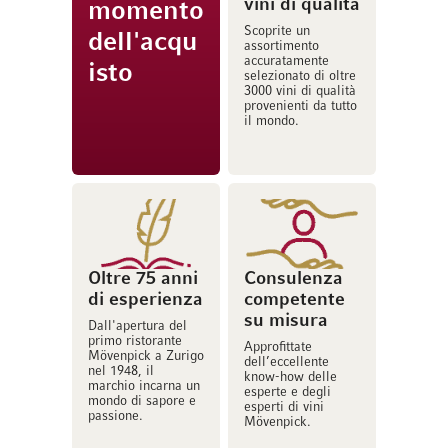
vini di qualità
momento
Scoprite un
dell'acqu
assortimento
accuratamente
isto
selezionato di oltre
3000 vini di qualità
provenienti da tutto
il mondo.
Oltre 75 anni
Consulenza
di esperienza
competente
su misura
Dall'apertura del
primo ristorante
Approfittate
Mövenpick a Zurigo
dell’eccellente
nel 1948, il
know-how delle
marchio incarna un
esperte e degli
mondo di sapore e
esperti di vini
passione.
Mövenpick.