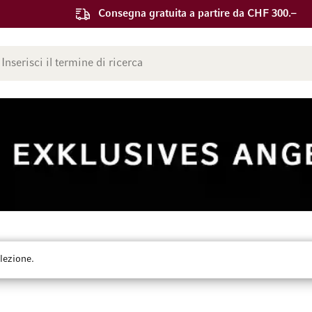
Consegna gratuita a partire da CHF 300.–
ca
lezione.