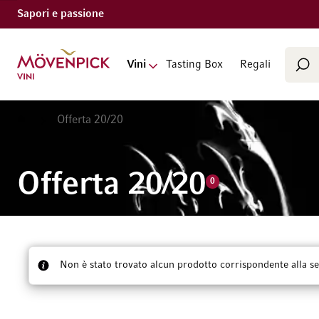
Sapori e passione
Cerca
Vai alla Home Page
Vini
Tasting Box
Regali
Cer
Home
Offerta 20/20
Offerta 20/20
0
Non è stato trovato alcun prodotto corrispondente alla se