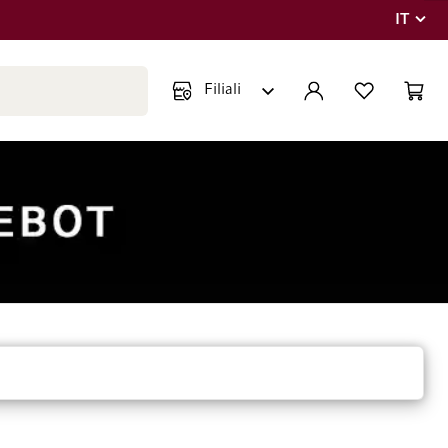
IT
Lingua
Chiudi ricerca
ACCOUNT
LISTA DEI DESIDE
CART
Minicar