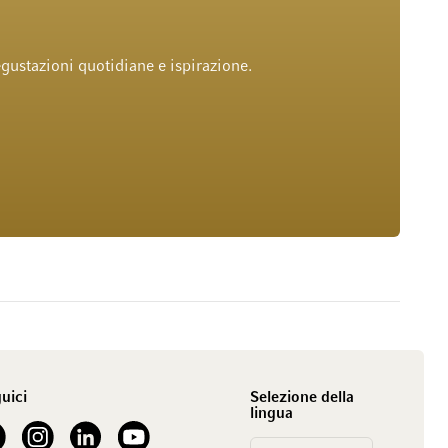
gustazioni quotidiane e ispirazione.
uici
Selezione della
lingua
our Facebook
See our Instagram account
See our LinkedIn
See our YouTube channel