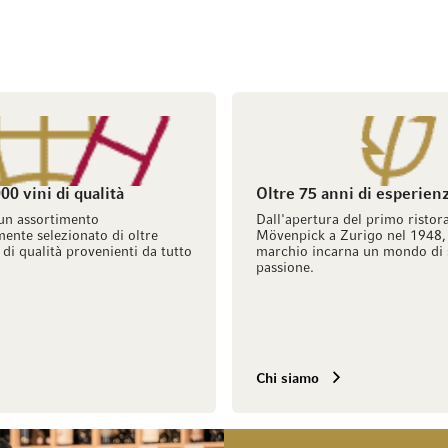
00 vini di qualità
Oltre 75 anni di esperien
un assortimento
Dall'apertura del primo ristor
ente selezionato di oltre
Mövenpick a Zurigo nel 1948, 
 di qualità provenienti da tutto
marchio incarna un mondo di 
passione.
Chi siamo