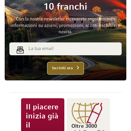
10 franchi
Con la nostra newsletter riceverete regolarmente
informazioni su azioni, promozioni, sconti esclusivi e
novità.
Indirizzo email
Iscriviti ora
Il piacere
inizia già
il
Oltre 3000