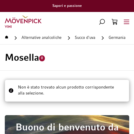
Sapori e passione
Vai alla Home Page
CERCA
CART
Minicart
Home
Alternative analcoliche
Succo d'uva
Germania
Mosella
0
Non è stato trovato alcun prodotto corrispondente
alla selezione.
Buono di benvenuto da