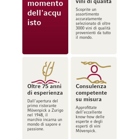
vini di qualità
momento
Scoprite un
dell'acqu
assortimento
accuratamente
isto
selezionato di oltre
3000 vini di qualità
provenienti da tutto
il mondo.
Oltre 75 anni
Consulenza
di esperienza
competente
su misura
Dall'apertura del
primo ristorante
Approfittate
Mövenpick a Zurigo
dell’eccellente
nel 1948, il
know-how delle
marchio incarna un
esperte e degli
mondo di sapore e
esperti di vini
passione.
Mövenpick.