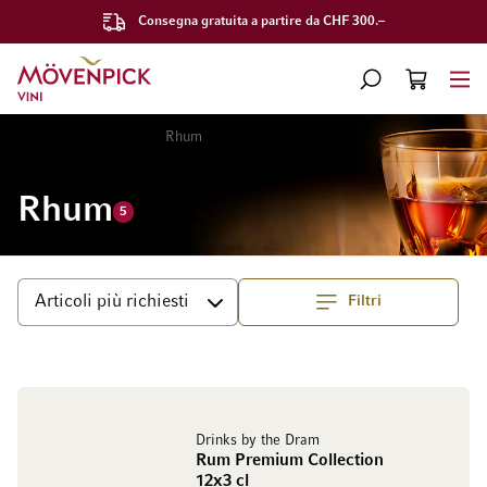
Consegna gratuita a partire da CHF 300.–
Vai alla Home Page
CERCA
CART
Minicart
Home
Spiriti
Rhum
Rhum
5
Filtri
Superiore
Ordina per
Drinks by the Dram
Rum Premium Collection
12x3 cl