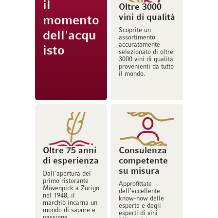
il
Oltre 3000
vini di qualità
momento
Scoprite un
dell'acqu
assortimento
accuratamente
isto
selezionato di oltre
3000 vini di qualità
provenienti da tutto
il mondo.
Oltre 75 anni
Consulenza
di esperienza
competente
su misura
Dall'apertura del
primo ristorante
Approfittate
Mövenpick a Zurigo
dell’eccellente
nel 1948, il
know-how delle
marchio incarna un
esperte e degli
mondo di sapore e
esperti di vini
passione.