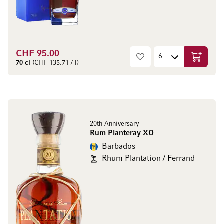
CHF 95.00
Aggiungi
70 cl
(CHF 135.71 / l)
20th Anniversary
Rum Planteray XO
Barbados
Rhum Plantation / Ferrand