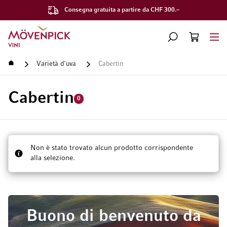
Consegna gratuita a partire da CHF 300.–
Vai alla Home Page
CERCA
CART
Minicart
Home
Varietà d'uva
Cabertin
Cabertin
0
Non è stato trovato alcun prodotto corrispondente
alla selezione.
Buono di benvenuto da