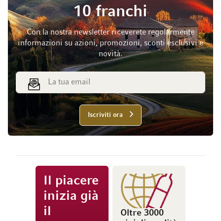
10 franchi
Con la nostra newsletter riceverete regolarmente
informazioni su azioni, promozioni, sconti esclusivi e
novità.
Indirizzo email
Iscriviti ora
Il piacere
inizia già
il
Oltre 3000