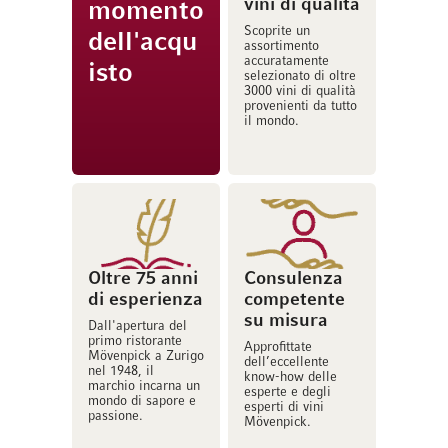
vini di qualità
momento
Scoprite un
dell'acqu
assortimento
accuratamente
isto
selezionato di oltre
3000 vini di qualità
provenienti da tutto
il mondo.
Oltre 75 anni
Consulenza
di esperienza
competente
su misura
Dall'apertura del
primo ristorante
Approfittate
Mövenpick a Zurigo
dell’eccellente
nel 1948, il
know-how delle
marchio incarna un
esperte e degli
mondo di sapore e
esperti di vini
passione.
Mövenpick.