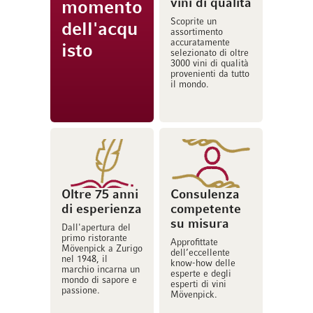
vini di qualità
momento
Scoprite un
dell'acqu
assortimento
accuratamente
isto
selezionato di oltre
3000 vini di qualità
provenienti da tutto
il mondo.
Oltre 75 anni
Consulenza
di esperienza
competente
su misura
Dall'apertura del
primo ristorante
Approfittate
Mövenpick a Zurigo
dell’eccellente
nel 1948, il
know-how delle
marchio incarna un
esperte e degli
mondo di sapore e
esperti di vini
passione.
Mövenpick.