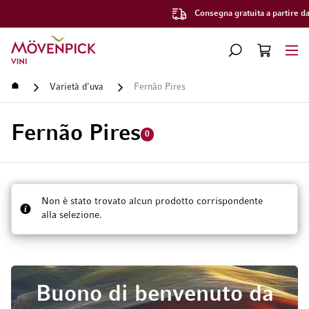
Consegna gratuita a partire da CHF 300.–
Vai alla Home Page
CERCA
CART
Minicart
Home
Varietà d'uva
Fernão Pires
Fernão Pires
0
Non è stato trovato alcun prodotto corrispondente
alla selezione.
Buono di benvenuto da