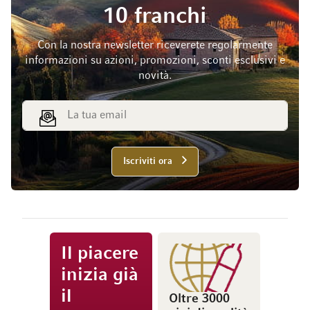
10 franchi
Con la nostra newsletter riceverete regolarmente
informazioni su azioni, promozioni, sconti esclusivi e
novità.
Indirizzo email
Iscriviti ora
Il piacere
inizia già
il
Oltre 3000