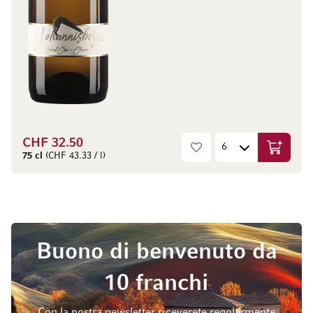
CHF 32.50
Aggiungi
75 cl
(CHF 43.33 / l)
Buono di benvenuto da
10 franchi