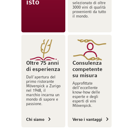
isto
selezionato di oltre
3000 vini di qualità
provenienti da tutto
il mondo.
Oltre 75 anni
Consulenza
di esperienza
competente
su misura
Dall'apertura del
primo ristorante
Approfittate
Mövenpick a Zurigo
dell’eccellente
nel 1948, il
know-how delle
marchio incarna un
esperte e degli
mondo di sapore e
esperti di vini
passione.
Mövenpick.
Chi siamo
Verso i vantaggi