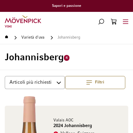
Sapori e passione
Vai alla Home Page
CERCA
CART
Minicart
Home
Varietà d'uva
Johannisberg
Johannisberg
4
Filtri
Superiore
Ordina per
Valais AOC
2024 Johannisberg