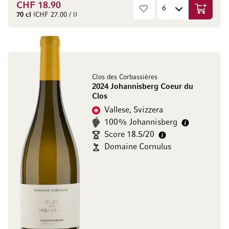
CHF 18.90
Aggiungi
70 cl
(CHF 27.00 / l)
Clos des Corbassières
2024 Johannisberg Coeur du
Clos
Vallese, Svizzera
100% Johannisberg
Score 18.5/20
Domaine Cornulus