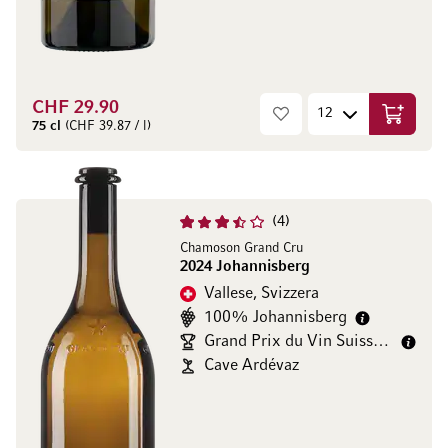
CHF 29.90
Aggiungi
75 cl
(CHF 39.87 / l)
4
Chamoson Grand Cru
2024 Johannisberg
Vallese, Svizzera
100% Johannisberg
Grand Prix du Vin Suisse Gold/
Cave Ardévaz