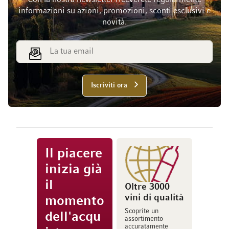
Con la nostra newsletter riceverete regolarmente
informazioni su azioni, promozioni, sconti esclusivi e
novità.
Indirizzo email
Iscriviti ora
Il piacere
inizia già
il
Oltre 3000
vini di qualità
momento
Scoprite un
dell'acqu
assortimento
accuratamente