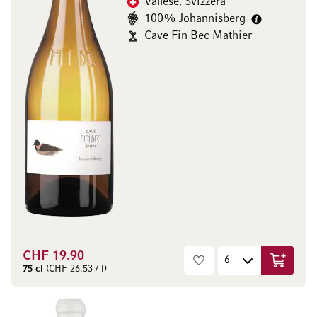
Vallese, Svizzera
100% Johannisberg
Cave Fin Bec Mathier
CHF 19.90
Aggiungi
75 cl
(CHF 26.53 / l)