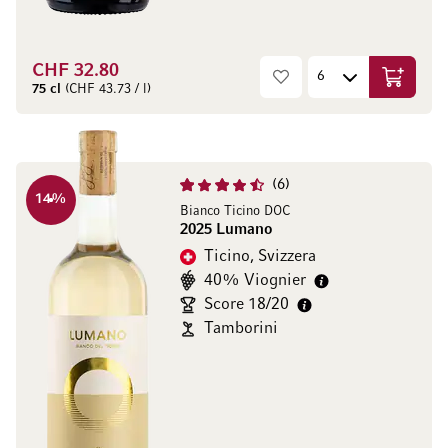
CHF 32.80
Aggiungi
75 cl
(CHF 43.73 / l)
6
14
%
Bianco Ticino DOC
2025 Lumano
Ticino, Svizzera
40% Viognier
Score 18/20
Tamborini