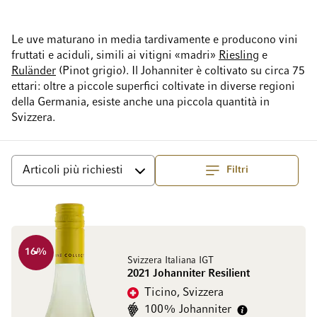
Le uve maturano in media tardivamente e producono vini
fruttati e aciduli, simili ai vitigni «madri»
Riesling
e
Ruländer
(Pinot grigio). Il Johanniter è coltivato su circa 75
ettari: oltre a piccole superfici coltivate in diverse regioni
della Germania, esiste anche una piccola quantità in
Svizzera.
Filtri
Superiore
Ordina per
16
%
Svizzera Italiana IGT
2021 Johanniter Resilient
Ticino, Svizzera
100% Johanniter