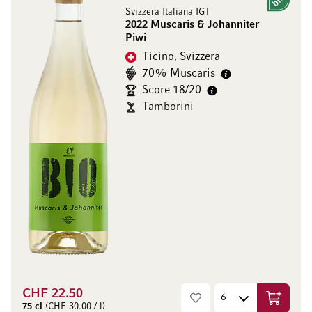
Bio
Svizzera Italiana IGT
2022 Muscaris & Johanniter
Piwi
Ticino, Svizzera
70% Muscaris
Score 18/20
Tamborini
CHF 22.50
Aggiungi
75 cl
(CHF 30.00 / l)