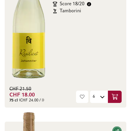
Score 18/20
Tamborini
CHF 21.50
CHF 18.00
Aggiungi
75 cl
(CHF 24.00 / l)