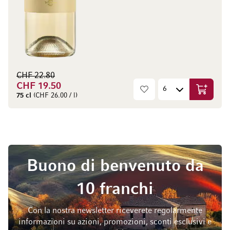
CHF 22.80
CHF 19.50
Aggiungi
75 cl
(CHF 26.00 / l)
Buono di benvenuto da
10 franchi
Con la nostra newsletter riceverete regolarmente
informazioni su azioni, promozioni, sconti esclusivi e