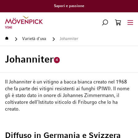
Consegna gratuita a partire da CHF 300.–
Vai alla Home Page
CERCA
CART
Minicart
Home
Varietà d'uva
Johanniter
Johanniter
4
Il Johanniter è un vitigno a bacca bianca creato nel 1968
che fa parte dei vitigni resistenti ai funghi (PIWI). Il nome
gli è stato dato in onore di Johannes Zimmermann, il
coltivatore dell'Istituto viticolo di Friburgo che lo ha
creato.
Diffuso in Germania e Svizzera