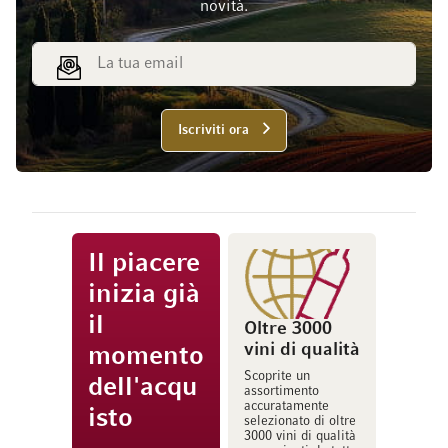
novità.
Indirizzo email
Iscriviti ora
Il piacere
inizia già
il
Oltre 3000
vini di qualità
momento
Scoprite un
dell'acqu
assortimento
accuratamente
isto
selezionato di oltre
3000 vini di qualità