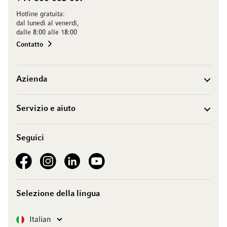
Hotline gratuita:
dal lunedì al venerdì,
dalle 8:00 alle 18:00
Contatto
Azienda
Servizio e aiuto
Seguici
See our Facebook
See our Instagram account
See our LinkedIn
See our YouTube channel
Selezione della lingua
Lingua
Italian