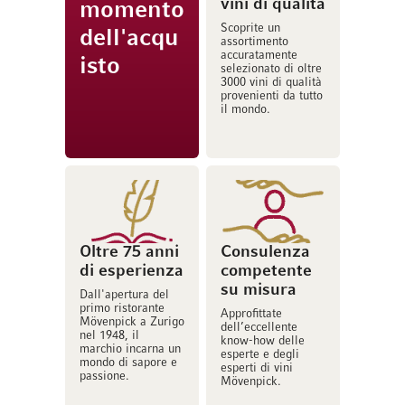
vini di qualità
momento
Scoprite un
dell'acqu
assortimento
accuratamente
isto
selezionato di oltre
3000 vini di qualità
provenienti da tutto
il mondo.
Oltre 75 anni
Consulenza
di esperienza
competente
su misura
Dall'apertura del
primo ristorante
Approfittate
Mövenpick a Zurigo
dell’eccellente
nel 1948, il
know-how delle
marchio incarna un
esperte e degli
mondo di sapore e
esperti di vini
passione.
Mövenpick.