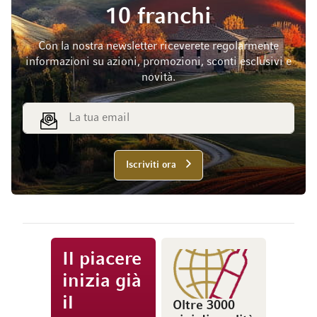
10 franchi
Con la nostra newsletter riceverete regolarmente
informazioni su azioni, promozioni, sconti esclusivi e
novità.
Indirizzo email
Iscriviti ora
Il piacere
inizia già
il
Oltre 3000