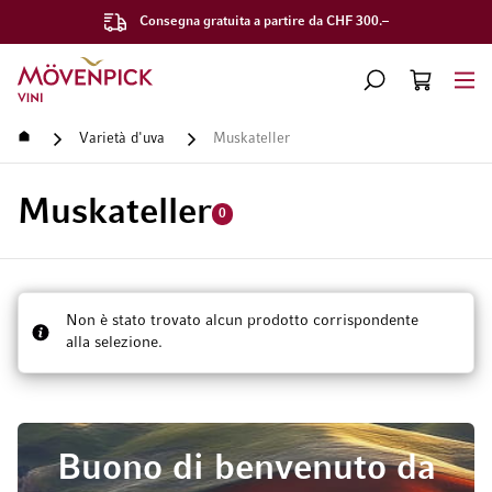
Consegna gratuita a partire da CHF 300.–
Vai alla Home Page
CERCA
CART
Minicart
Home
Varietà d'uva
Muskateller
Muskateller
0
Non è stato trovato alcun prodotto corrispondente
alla selezione.
Buono di benvenuto da