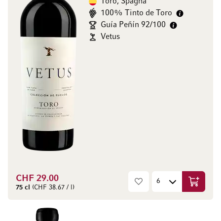
Toro, Spagna
100% Tinto de Toro
Guía Peñín 92/100
Vetus
CHF 29.00
Aggiungi
75 cl
(CHF 38.67 / l)