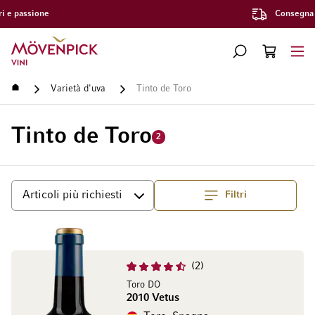
Consegna gratuita a partire da CHF 300.–
Vai alla Home Page
CERCA
CART
Minicart
Home
Varietà d'uva
Tinto de Toro
Tinto de Toro
2
Filtri
Superiore
Ordina per
2
Toro DO
2010 Vetus