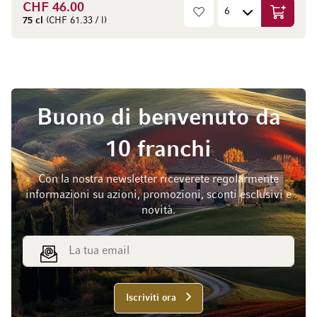
CHF 46.00
Aggiungi
75 cl
(CHF 61.33 / l)
Buono di benvenuto da
10 franchi
Con la nostra newsletter riceverete regolarmente
informazioni su azioni, promozioni, sconti esclusivi e
novità.
Indirizzo email
Iscriviti ora