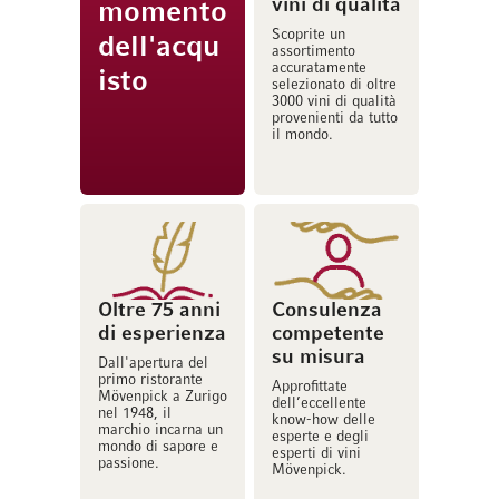
vini di qualità
momento
Scoprite un
dell'acqu
assortimento
accuratamente
isto
selezionato di oltre
3000 vini di qualità
provenienti da tutto
il mondo.
Oltre 75 anni
Consulenza
di esperienza
competente
su misura
Dall'apertura del
primo ristorante
Approfittate
Mövenpick a Zurigo
dell’eccellente
nel 1948, il
know-how delle
marchio incarna un
esperte e degli
mondo di sapore e
esperti di vini
passione.
Mövenpick.