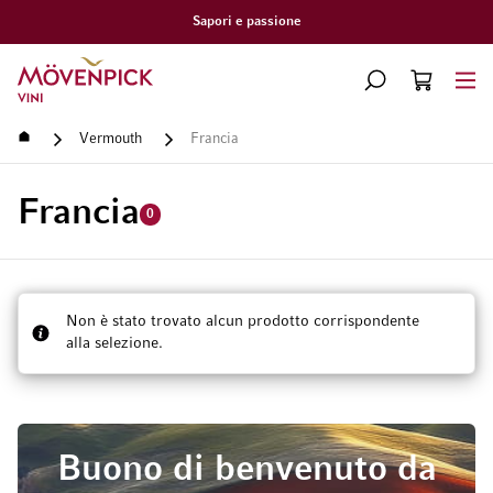
Sapori e passione
Vai alla Home Page
CERCA
CART
Minicart
Home
Vermouth
Francia
Francia
0
Non è stato trovato alcun prodotto corrispondente
alla selezione.
Buono di benvenuto da