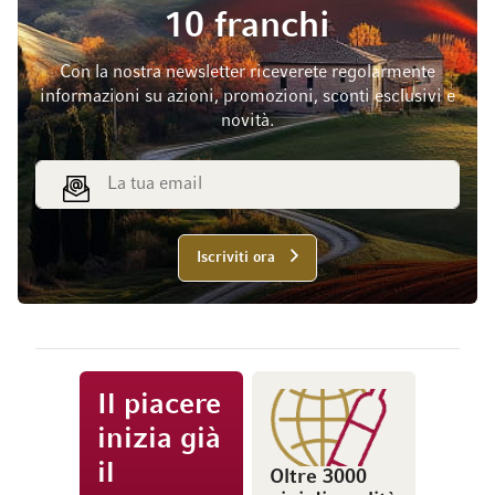
10 franchi
Con la nostra newsletter riceverete regolarmente
informazioni su azioni, promozioni, sconti esclusivi e
novità.
Indirizzo email
Iscriviti ora
Il piacere
inizia già
il
Oltre 3000