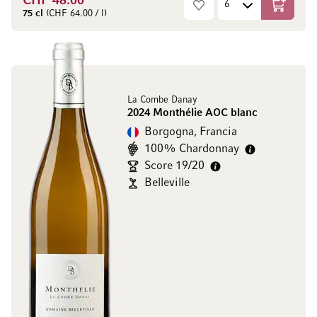
CHF 48.00
Aggiungi
75 cl
(CHF 64.00 / l)
La Combe Danay
2024 Monthélie AOC blanc
Borgogna, Francia
100% Chardonnay
Score 19/20
Belleville