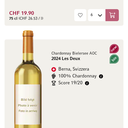
CHF 19.90
Aggiungi
75 cl
(CHF 26.53 / l)
Nuovo
Chardonnay Bielersee AOC
2024 Les Deux
Bio
Berna, Svizzera
100% Chardonnay
Score 19/20