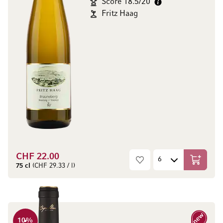
Score 18.5/20
Fritz Haag
CHF 22.00
Aggiungi
75 cl
(CHF 29.33 / l)
10
%
Nuovo