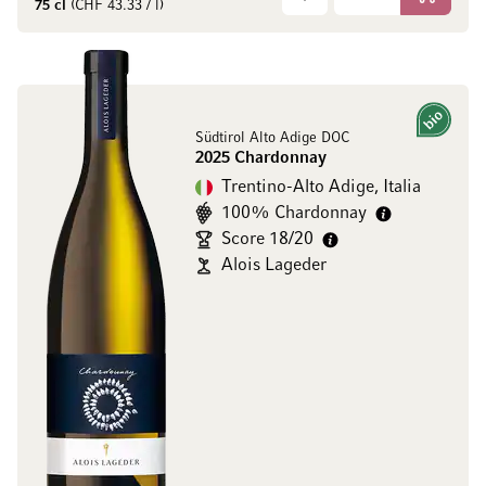
Aggiungi
75 cl
(CHF 43.33 / l)
Bio
Südtirol Alto Adige DOC
2025 Chardonnay
Trentino-Alto Adige, Italia
100% Chardonnay
Score 18/20
Alois Lageder