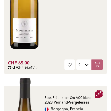
CHF 65.00
Aggiungi
75 cl
(CHF 86.67 / l)
Nuovo
Sous Frétille 1er Cru AOC blanc
2023 Pernand-Vergelesses
Borgogna, Francia