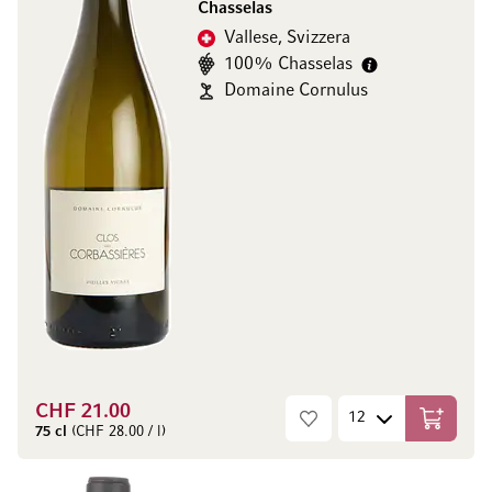
Chasselas
Vallese, Svizzera
100% Chasselas
Domaine Cornulus
CHF 21.00
Aggiungi
75 cl
(CHF 28.00 / l)