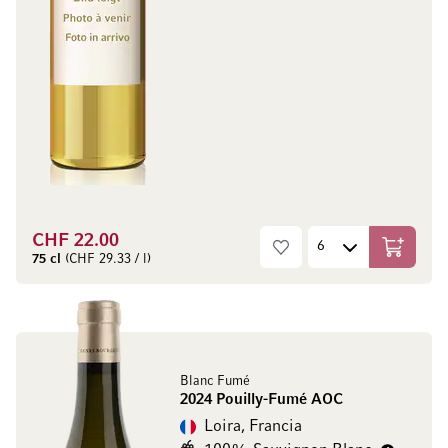
CHF 22.00
Aggiungi
75 cl
(CHF 29.33 / l)
Blanc Fumé
2024 Pouilly-Fumé AOC
Loira, Francia