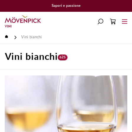
Sapori e passione
Vai alla Home Page
CERCA
CART
Minicart
Home
Vini bianchi
Vini bianchi
625