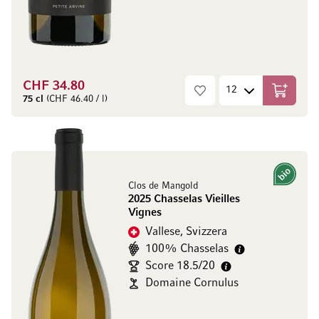
CHF 34.80
Aggiungi
75 cl
(CHF 46.40 / l)
Bio
Clos de Mangold
2025 Chasselas Vieilles
Vignes
Vallese, Svizzera
100% Chasselas
Score 18.5/20
Domaine Cornulus