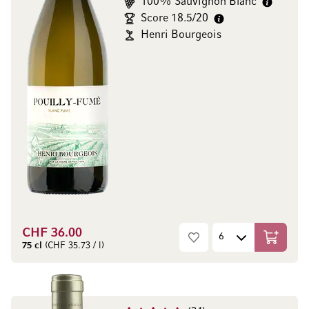
100% Sauvignon Blanc
Score 18.5/20
Henri Bourgeois
CHF 36.00
Aggiungi
75 cl
(CHF 35.73 / l)