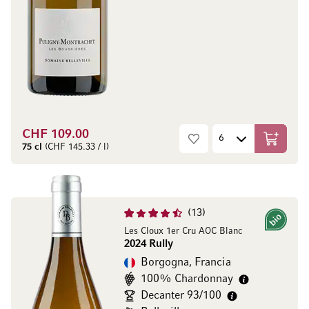
CHF 109.00
Aggiungi
75 cl
(CHF 145.33 / l)
13
Bio
Les Cloux 1er Cru AOC Blanc
2024 Rully
Borgogna, Francia
100% Chardonnay
Decanter 93/100