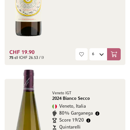
CHF 19.90
Aggiungi
75 cl
(CHF 26.53 / l)
Veneto IGT
2024 Bianco Secco
Veneto, Italia
80% Garganega
Score 19/20
Quintarelli