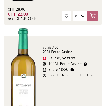
CHF 28.00
CHF 22.00
Aggiungi
75 cl
(CHF 29.33 / l)
Valais AOC
2025 Petite Arvine
Vallese, Svizzera
100% Petite Arvine
Score 18/20
Cave L'Orpailleur - Frédéric Dumoulin