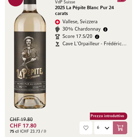
VdP Suisse
2025 La Pépite Blanc Pur 24
carats
Vallese, Svizzera
30% Chardonnay
Score 17.5/20
Cave L'Orpailleur - Frédéric Dumoulin
Prezzo introduttivo
CHF 19.80
CHF 17.80
Aggiungi
75 cl
(CHF 23.73 / l)