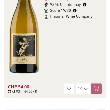
93% Chardonnay
Score 19/20
Prisoner Wine Company
CHF 54.00
Aggiungi
75 cl
(CHF 64.00 / l)