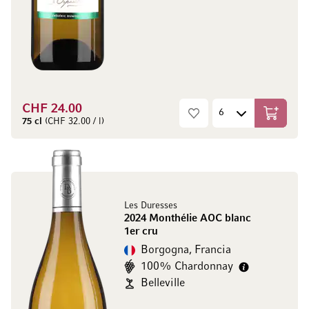
CHF 24.00
Aggiungi
75 cl
(CHF 32.00 / l)
Les Duresses
2024 Monthélie AOC blanc
1er cru
Borgogna, Francia
100% Chardonnay
Belleville