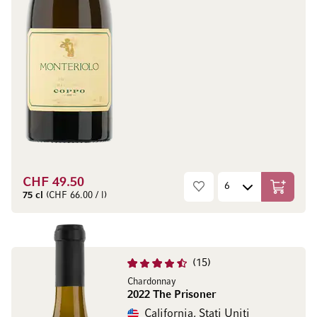
CHF 49.50
Aggiungi
75 cl
(CHF 66.00 / l)
15
Chardonnay
2022 The Prisoner
California, Stati Uniti