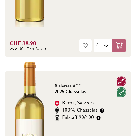
CHF 38.90
Aggiungi
75 cl
(CHF 51.87 / l)
Nuovo
Bielersee AOC
2025 Chasselas
Bio
Berna, Svizzera
100% Chasselas
Falstaff 90/100