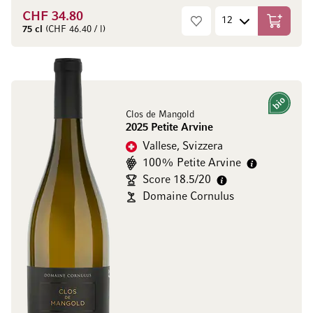
CHF 34.80
Aggiungi
75 cl
(CHF 46.40 / l)
Bio
Clos de Mangold
2025 Petite Arvine
Vallese, Svizzera
100% Petite Arvine
Score 18.5/20
Domaine Cornulus