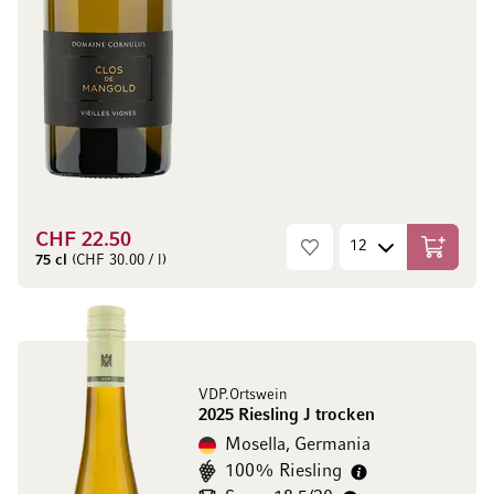
CHF 22.50
Aggiungi
75 cl
(CHF 30.00 / l)
VDP.Ortswein
2025 Riesling J trocken
Mosella, Germania
100% Riesling