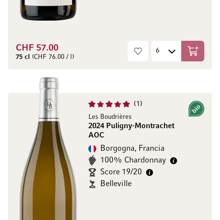
CHF 57.00
Aggiungi
75 cl
(CHF 76.00 / l)
1
Bio
Les Boudrières
2024 Puligny-Montrachet
AOC
Borgogna, Francia
100% Chardonnay
Score 19/20
Belleville