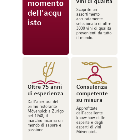
vini di qualità
momento
Scoprite un
dell'acqu
assortimento
accuratamente
isto
selezionato di oltre
3000 vini di qualità
provenienti da tutto
il mondo.
Oltre 75 anni
Consulenza
di esperienza
competente
su misura
Dall'apertura del
primo ristorante
Approfittate
Mövenpick a Zurigo
dell’eccellente
nel 1948, il
know-how delle
marchio incarna un
esperte e degli
mondo di sapore e
esperti di vini
passione.
Mövenpick.