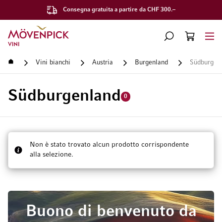
Consegna gratuita a partire da CHF 300.–
Vai alla Home Page
CERCA
CART
Minicart
Home
Vini bianchi
Austria
Burgenland
Südburgen
Südburgenland
0
Non è stato trovato alcun prodotto corrispondente
alla selezione.
Buono di benvenuto da