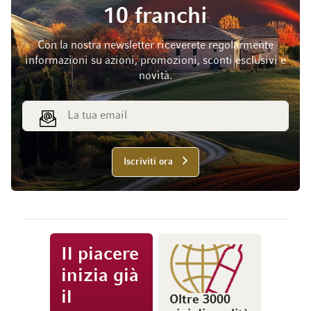
10 franchi
Con la nostra newsletter riceverete regolarmente
informazioni su azioni, promozioni, sconti esclusivi e
novità.
Indirizzo email
Iscriviti ora
Il piacere
inizia già
il
Oltre 3000