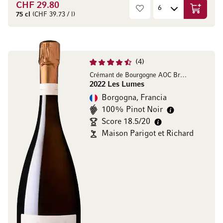
CHF 29.80
Aggiungi
75 cl
(CHF 39.73 / l)
4
Crémant de Bourgogne AOC Brut Nature
2022 Les Lumes
Borgogna, Francia
100% Pinot Noir
Score 18.5/20
Maison Parigot et Richard