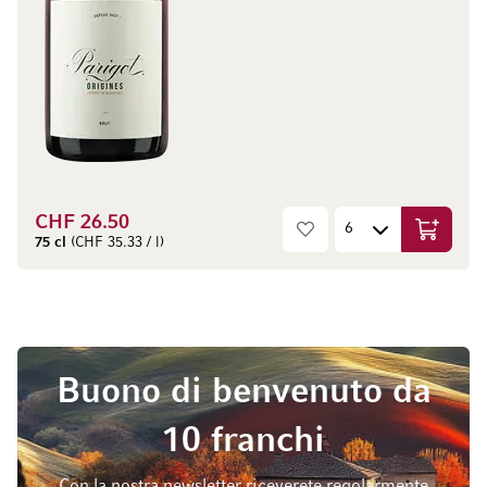
CHF 26.50
Aggiungi
75 cl
(CHF 35.33 / l)
Buono di benvenuto da
10 franchi