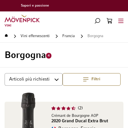
Consegna gratuita a partire da CHF 300.–
Vai alla Home Page
CERCA
CART
Minicart
Home
Vini effervescenti
Francia
Borgogna
Borgogna
4
Filtri
Superiore
Ordina per
2
Crémant de Bourgogne AOP
2020 Grand Ducal Extra Brut