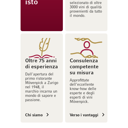
isto
selezionato di oltre
3000 vini di qualità
provenienti da tutto
il mondo.
Oltre 75 anni
Consulenza
di esperienza
competente
su misura
Dall'apertura del
primo ristorante
Approfittate
Mövenpick a Zurigo
dell’eccellente
nel 1948, il
know-how delle
marchio incarna un
esperte e degli
mondo di sapore e
esperti di vini
passione.
Mövenpick.
Chi siamo
Verso i vantaggi