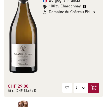
Borgogna, Francia
100% Chardonnay
Domaine du Château Philippe le Hardi
CHF 29.00
Aggiungi
75 cl
(CHF 38.67 / l)