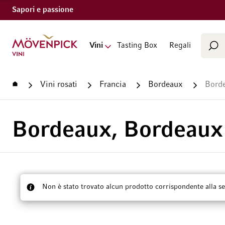
Sapori e passione
Cerca
Vai alla Home Page
Vini
Tasting Box
Regali
Cer
Home
Vini rosati
Francia
Bordeaux
Borde
Bordeaux, Bordeaux
Non è stato trovato alcun prodotto corrispondente alla se