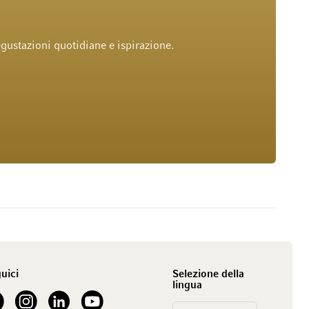
gustazioni quotidiane e ispirazione.
uici
Selezione della
lingua
our Facebook
See our Instagram account
See our LinkedIn
See our YouTube channel