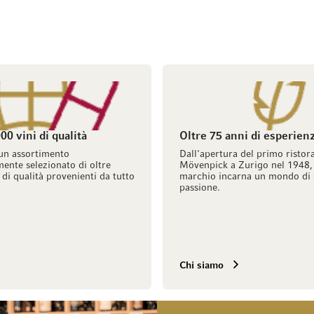
00 vini di qualità
Oltre 75 anni di esperien
un assortimento
Dall'apertura del primo ristor
ente selezionato di oltre
Mövenpick a Zurigo nel 1948, 
 di qualità provenienti da tutto
marchio incarna un mondo di 
passione.
Chi siamo