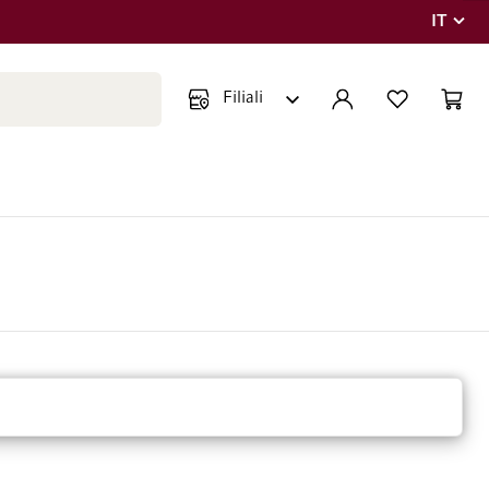
IT
Lingua
Chiudi ricerca
ACCOUNT
LISTA DEI DESIDE
CART
Minicar