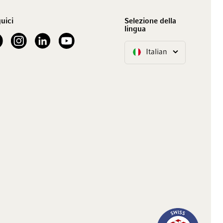
uici
Selezione della
lingua
our Facebook
See our Instagram account
See our LinkedIn
See our YouTube channel
Italian
Lingua