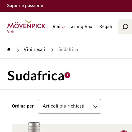
Sapori e passione
Cerca
Vai alla Home Page
Vini
Tasting Box
Regali
Cer
Home
Vini rosati
Sudafrica
Sudafrica
1
Superiore
Ordina per