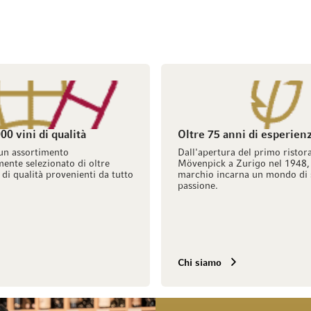
00 vini di qualità
Oltre 75 anni di esperien
un assortimento
Dall'apertura del primo ristor
ente selezionato di oltre
Mövenpick a Zurigo nel 1948, 
 di qualità provenienti da tutto
marchio incarna un mondo di 
passione.
Chi siamo