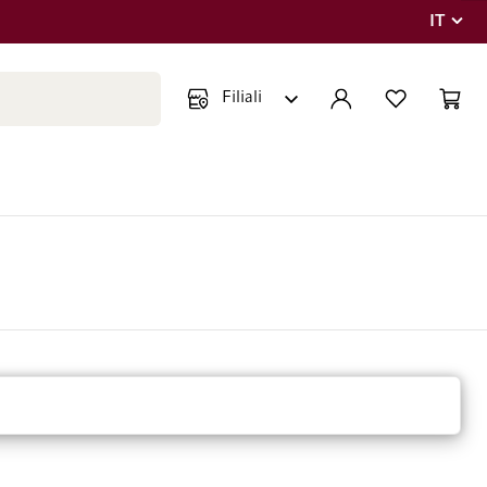
IT
Lingua
Chiudi ricerca
ACCOUNT
LISTA DEI DESIDE
CART
Minicar