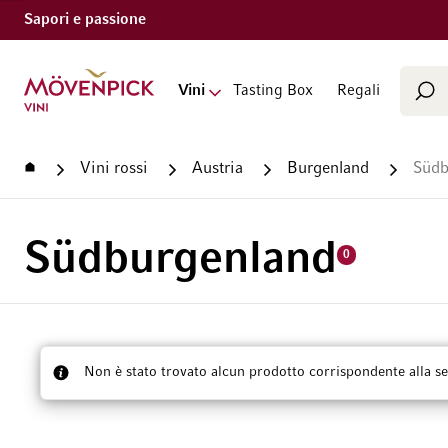
Sapori e passione
Cerca
Vai alla Home Page
Vini
Tasting Box
Regali
Cer
Home
Vini rossi
Austria
Burgenland
Südb
Südburgenland
0
Non è stato trovato alcun prodotto corrispondente alla se