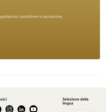
gustazioni quotidiane e ispirazione.
uici
Selezione della
lingua
our Facebook
See our Instagram account
See our LinkedIn
See our YouTube channel