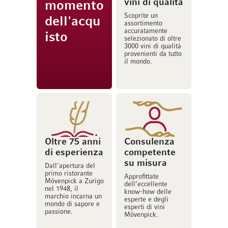
vini di qualità
momento
Scoprite un
dell'acqu
assortimento
accuratamente
isto
selezionato di oltre
3000 vini di qualità
provenienti da tutto
il mondo.
Oltre 75 anni
Consulenza
di esperienza
competente
su misura
Dall'apertura del
primo ristorante
Approfittate
Mövenpick a Zurigo
dell’eccellente
nel 1948, il
know-how delle
marchio incarna un
esperte e degli
mondo di sapore e
esperti di vini
passione.
Mövenpick.