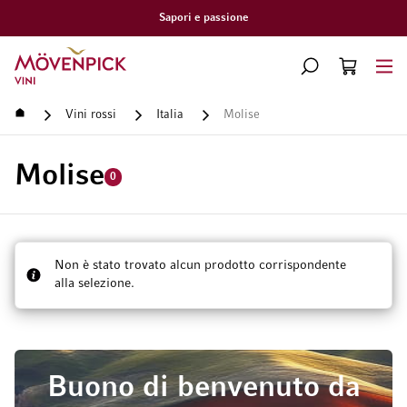
Consegna gratuita a partire da CHF 300.–
Vai alla Home Page
CERCA
CART
Minicart
Home
Vini rossi
Italia
Molise
Molise
0
Non è stato trovato alcun prodotto corrispondente
alla selezione.
Buono di benvenuto da