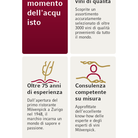
vini di qualità
momento
Scoprite un
dell'acqu
assortimento
accuratamente
isto
selezionato di oltre
3000 vini di qualità
provenienti da tutto
il mondo.
Oltre 75 anni
Consulenza
di esperienza
competente
su misura
Dall'apertura del
primo ristorante
Approfittate
Mövenpick a Zurigo
dell’eccellente
nel 1948, il
know-how delle
marchio incarna un
esperte e degli
mondo di sapore e
esperti di vini
passione.
Mövenpick.