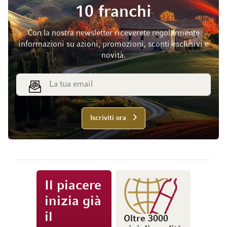
10 franchi
Con la nostra newsletter riceverete regolarmente
informazioni su azioni, promozioni, sconti esclusivi e
novità.
Indirizzo email
Iscriviti ora
Il piacere
inizia già
il
Oltre 3000