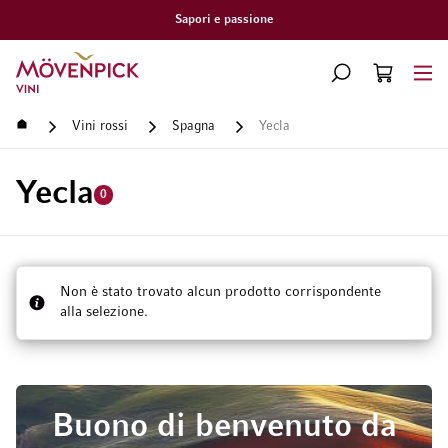
Sapori e passione
Vai alla Home Page
CERCA
CART
Minicart
Home
Vini rossi
Spagna
Yecla
Yecla
0
Non è stato trovato alcun prodotto corrispondente
alla selezione.
Buono di benvenuto da