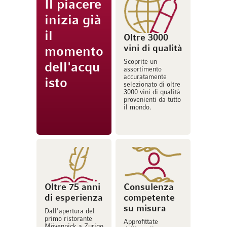
Il piacere
inizia già
il
Oltre 3000
vini di qualità
momento
Scoprite un
dell'acqu
assortimento
accuratamente
isto
selezionato di oltre
3000 vini di qualità
provenienti da tutto
il mondo.
Oltre 75 anni
Consulenza
di esperienza
competente
su misura
Dall'apertura del
primo ristorante
Approfittate
Mövenpick a Zurigo