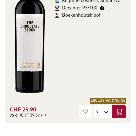
Regione costiera, Sudafrica
Decanter 93/100
Boekenhoutskloof
ESCLUSIVA ONLINE
CHF 29.90
Aggiungi
75 cl
(CHF 39.87 / l)