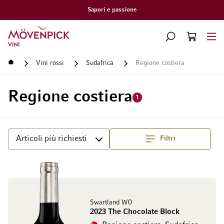
Consegna gratuita a partire da CHF 300.–
Vai alla Home Page
CERCA
CART
Minicart
Home
Vini rossi
Sudafrica
Regione costiera
Regione costiera
1
Filtri
Superiore
Ordina per
Swartland WO
2023 The Chocolate Block