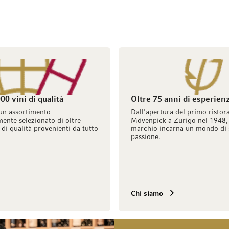
00 vini di qualità
Oltre 75 anni di esperien
un assortimento
Dall'apertura del primo ristor
ente selezionato di oltre
Mövenpick a Zurigo nel 1948, 
 di qualità provenienti da tutto
marchio incarna un mondo di 
passione.
Chi siamo