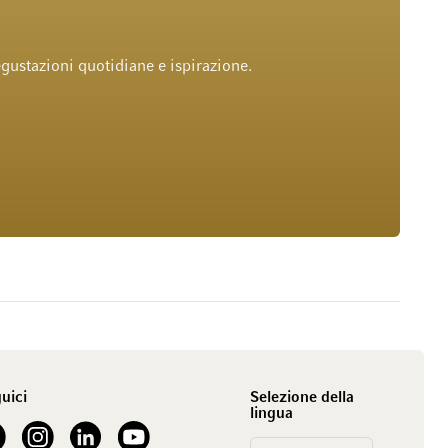
gustazioni quotidiane e ispirazione.
uici
Selezione della
lingua
our Facebook
See our Instagram account
See our LinkedIn
See our YouTube channel