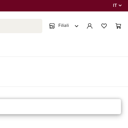
IT
Lingua
Chiudi ricerca
ACCOUNT
LISTA DEI DESIDE
CART
Minicar