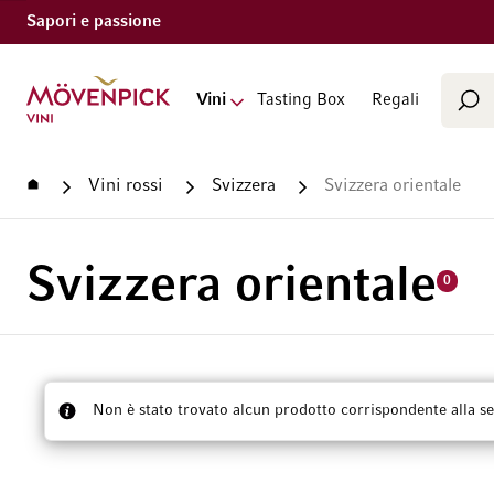
Sapori e passione
Cerca
Vai alla Home Page
Vini
Tasting Box
Regali
Cer
Home
Vini rossi
Svizzera
Svizzera orientale
Svizzera orientale
0
Non è stato trovato alcun prodotto corrispondente alla se