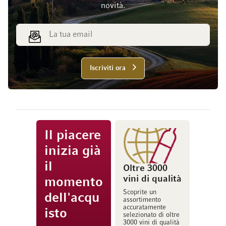
novità.
Indirizzo email
Iscriviti ora
Il piacere
inizia già
il
Oltre 3000
vini di qualità
momento
Scoprite un
dell'acqu
assortimento
accuratamente
isto
selezionato di oltre
3000 vini di qualità