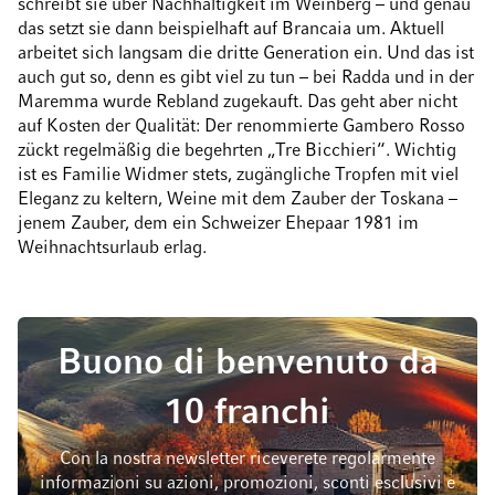
schreibt sie über Nachhaltigkeit im Weinberg – und genau
das setzt sie dann beispielhaft auf Brancaia um. Aktuell
arbeitet sich langsam die dritte Generation ein. Und das ist
auch gut so, denn es gibt viel zu tun – bei Radda und in der
Maremma wurde Rebland zugekauft. Das geht aber nicht
auf Kosten der Qualität: Der renommierte Gambero Rosso
zückt regelmäßig die begehrten „Tre Bicchieri“. Wichtig
ist es Familie Widmer stets, zugängliche Tropfen mit viel
Eleganz zu keltern, Weine mit dem Zauber der Toskana –
jenem Zauber, dem ein Schweizer Ehepaar 1981 im
Weihnachtsurlaub erlag.
Buono di benvenuto da
10 franchi
Con la nostra newsletter riceverete regolarmente
informazioni su azioni, promozioni, sconti esclusivi e