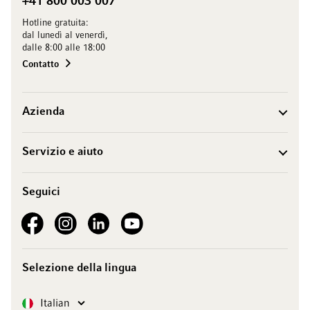
+41 800 003 007
Hotline gratuita:
dal lunedì al venerdì,
dalle 8:00 alle 18:00
Contatto
Azienda
Servizio e aiuto
Seguici
See our Facebook
See our Instagram account
See our LinkedIn
See our YouTube channel
Selezione della lingua
Lingua
Italian