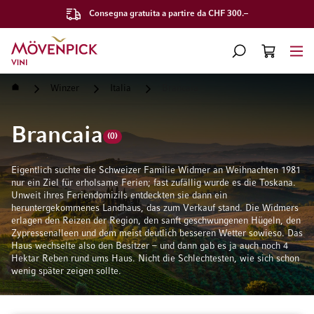
Consegna gratuita a partire da CHF 300.–
Vai alla Home Page
CERCA
CART
Minicart
Home
Winzer
Italia
Brancaia
Brancaia
(0)
Eigentlich suchte die Schweizer Familie Widmer an Weihnachten 1981
nur ein Ziel für erholsame Ferien; fast zufällig wurde es die Toskana.
Unweit ihres Feriendomizils entdeckten sie dann ein
heruntergekommenes Landhaus, das zum Verkauf stand. Die Widmers
erlagen den Reizen der Region, den sanft geschwungenen Hügeln, den
Zypressenalleen und dem meist deutlich besseren Wetter sowieso. Das
Haus wechselte also den Besitzer – und dann gab es ja auch noch 4
Hektar Reben rund ums Haus. Nicht die Schlechtesten, wie sich schon
wenig später zeigen sollte.