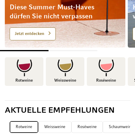
Diese Summer Must-Haves
dürfen Sie nicht verpassen
Jetzt entdecken
Rotweine
Weissweine
Roséweine
AKTUELLE EMPFEHLUNGEN
Rotweine
Weissweine
Roséweine
Schaumweine