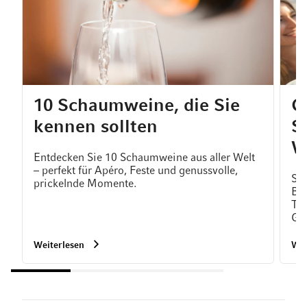
10 Schaumweine, die Sie
C
kennen sollten
S
W
Entdecken Sie 10 Schaumweine aus aller Welt
– perfekt für Apéro, Feste und genussvolle,
So 
prickelnde Momente.
Bes
Tem
Ge
Weiterlesen
Wei