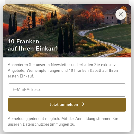
Vorkasse
Rechnung
10 Franken
auf Ihren Einkauf
Abonnieren Sie unseren Newsletter und erhalten Sie exklusive
Angebote, Weinempfehlungen und 10 Franken Rabatt auf Ihren
ersten Einkauf.
Impressum
Datenschutz und Disclaimer
AGB
Jetzt anmelden
Abmeldung jederzeit möglich. Mit der Anmeldung stimmen Sie
© 2026 Mövenpick Wein Schweiz AG
unseren Datenschutzbestimmungen zu.