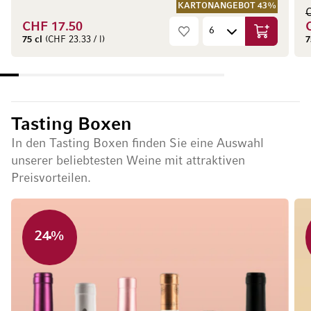
KARTONANGEBOT 43%
CHF 17.50
In den War
75 cl
(CHF 23.33 / l)
7
Tasting Boxen
In den Tasting Boxen finden Sie eine Auswahl
unserer beliebtesten Weine mit attraktiven
Preisvorteilen.
24%