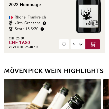
2022 Hommage
Rhone, Frankreich
70% Grenache
Score 18.5/20
CHF 26.50
CHF 19.80
In den Wa
75 cl
(CHF 26.40 / l)
MÖVENPICK WEIN HIGHLIGHTS