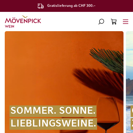
Gratislieferung ab CHF 300.–
SUCHE
WARENKORB
Minicart
SOMMER. SONNE.
LIEBLINGSWEINE.