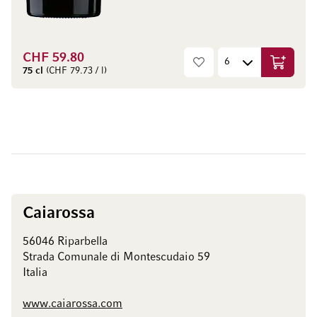
CHF 59.80
Aggiungi
75 cl
(CHF 79.73 / l)
Caiarossa
56046 Riparbella
Strada Comunale di Montescudaio 59
Italia
www.caiarossa.com