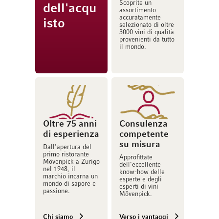
Scoprite un
dell'acqu
assortimento
accuratamente
isto
selezionato di oltre
3000 vini di qualità
provenienti da tutto
il mondo.
Oltre 75 anni
Consulenza
di esperienza
competente
su misura
Dall'apertura del
primo ristorante
Approfittate
Mövenpick a Zurigo
dell’eccellente
nel 1948, il
know-how delle
marchio incarna un
esperte e degli
mondo di sapore e
esperti di vini
passione.
Mövenpick.
Chi siamo
Verso i vantaggi