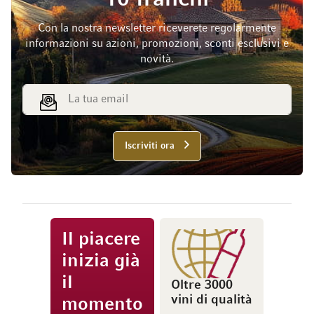
Con la nostra newsletter riceverete regolarmente
informazioni su azioni, promozioni, sconti esclusivi e
novità.
Indirizzo email
Iscriviti ora
Il piacere
inizia già
il
Oltre 3000
vini di qualità
momento