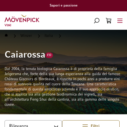
i e passione
Consegna g
Vai alla Home Page
CERCA
CART
Minicart
Home
Winzer
Italia
Caiarossa
Caiarossa
(1)
Dal 2004, la tenuta biologica Caiarossa è di proprietà della famiglia
Jelgersma che, forte della sua lunga esperienza alla guida del famoso
Château Giscours di Bordeaux, è riuscita in pochi anni a produrre vini
rossi di notevole qualità nel cuore della Toscana. Una caratteristica
fondamentale di questa ambiziosa azienda è il suo approccio olistico,
che si applica sia alla gestione biodinamica dei vigneti, sia
all'architettura Feng Shui della cantina, sia alla gamma delle singole
cuvée.
Filtri