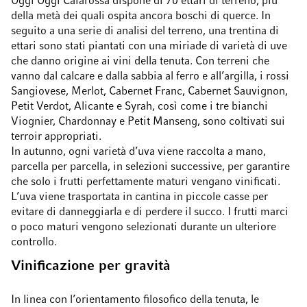
Oggi’Oggi Caiarossa dispone di 70 ettari di terreno, più
della metà dei quali ospita ancora boschi di querce. In
seguito a una serie di analisi del terreno, una trentina di
ettari sono stati piantati con una miriade di varietà di uve
che danno origine ai vini della tenuta. Con terreni che
vanno dal calcare e dalla sabbia al ferro e all’argilla, i rossi
Sangiovese, Merlot, Cabernet Franc, Cabernet Sauvignon,
Petit Verdot, Alicante e Syrah, così come i tre bianchi
Viognier, Chardonnay e Petit Manseng, sono coltivati sui
terroir appropriati.
In autunno, ogni varietà d’uva viene raccolta a mano,
parcella per parcella, in selezioni successive, per garantire
che solo i frutti perfettamente maturi vengano vinificati.
L’uva viene trasportata in cantina in piccole casse per
evitare di danneggiarla e di perdere il succo. I frutti marci
o poco maturi vengono selezionati durante un ulteriore
controllo.
Vinificazione per gravità
In linea con l’orientamento filosofico della tenuta, le