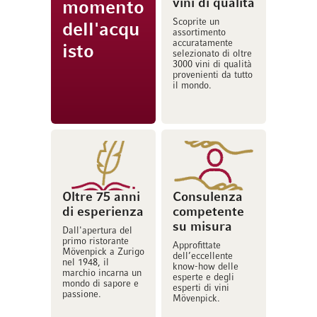
vini di qualità
momento
Scoprite un
dell'acqu
assortimento
accuratamente
isto
selezionato di oltre
3000 vini di qualità
provenienti da tutto
il mondo.
Oltre 75 anni
Consulenza
di esperienza
competente
su misura
Dall'apertura del
primo ristorante
Approfittate
Mövenpick a Zurigo
dell’eccellente
nel 1948, il
know-how delle
marchio incarna un
esperte e degli
mondo di sapore e
esperti di vini
passione.
Mövenpick.