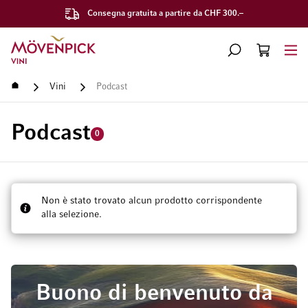
Consegna gratuita a partire da CHF 300.–
Vai alla Home Page
CERCA
CART
Minicart
Home
Vini
Podcast
Podcast
0
Non è stato trovato alcun prodotto corrispondente
alla selezione.
Buono di benvenuto da