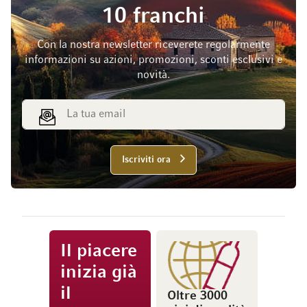
10 franchi
Con la nostra newsletter riceverete regolarmente
informazioni su azioni, promozioni, sconti esclusivi e
novità.
Indirizzo email
Iscriviti ora
Il piacere
inizia già
il
Oltre 3000