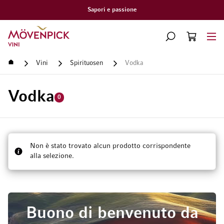
Sapori e passione
Vai alla Home Page
CERCA
CART
Minicart
Home
Vini
Spirituosen
Vodka
Vodka
0
Non è stato trovato alcun prodotto corrispondente
alla selezione.
Buono di benvenuto da