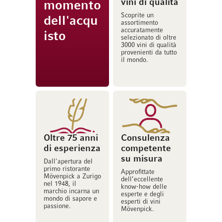
vini di qualità
momento
Scoprite un
dell'acqu
assortimento
accuratamente
isto
selezionato di oltre
3000 vini di qualità
provenienti da tutto
il mondo.
Oltre 75 anni
Consulenza
di esperienza
competente
su misura
Dall'apertura del
primo ristorante
Approfittate
Mövenpick a Zurigo
dell’eccellente
nel 1948, il
know-how delle
marchio incarna un
esperte e degli
mondo di sapore e
esperti di vini
passione.
Mövenpick.