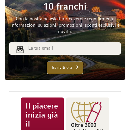
10 franchi
Con la nostra newsletter riceverete regolarmente
informazioni su azioni, promozioni, sconti esclusivi e
novità.
Indirizzo email
Iscriviti ora
Il piacere
inizia già
il
Oltre 3000