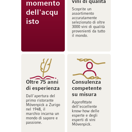
vini di qualità
momento
Scoprite un
dell'acqu
assortimento
accuratamente
isto
selezionato di oltre
3000 vini di qualità
provenienti da tutto
il mondo.
Oltre 75 anni
Consulenza
di esperienza
competente
su misura
Dall'apertura del
primo ristorante
Approfittate
Mövenpick a Zurigo
dell’eccellente
nel 1948, il
know-how delle
marchio incarna un
esperte e degli
mondo di sapore e
esperti di vini
passione.
Mövenpick.