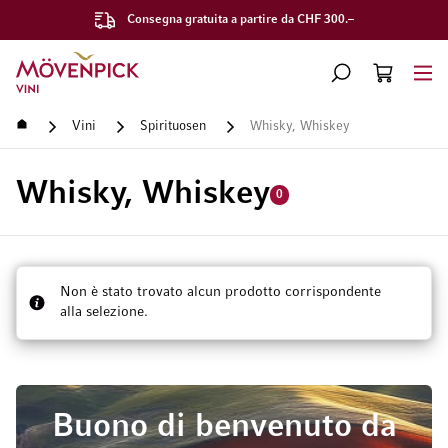
Consegna gratuita a partire da CHF 300.–
Vai alla Home Page
CERCA
CART
Minicart
Home
Vini
Spirituosen
Whisky, Whiskey
Whisky, Whiskey
0
Non è stato trovato alcun prodotto corrispondente
alla selezione.
Buono di benvenuto da