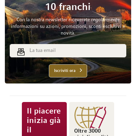
10 franchi
Con la nostra newsletter riceverete regolarmente
informazioni su azioni, promozioni, sconti esclusivi e
novità.
Indirizzo email
Iscriviti ora
Il piacere
inizia già
il
Oltre 3000