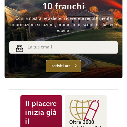
10 franchi
Con la nostra newsletter riceverete regolarmente
informazioni su azioni, promozioni, sconti esclusivi e
novità.
Indirizzo email
Iscriviti ora
Il piacere
inizia già
il
Oltre 3000