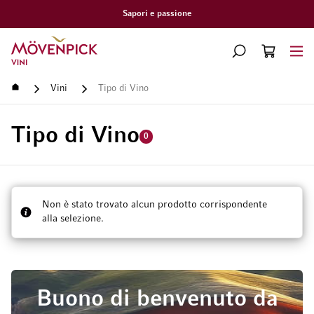
Consegna gratuita a partire da CHF 300.–
Vai alla Home Page
CERCA
CART
Minicart
Home
Vini
Tipo di Vino
Tipo di Vino
0
Non è stato trovato alcun prodotto corrispondente
alla selezione.
Buono di benvenuto da