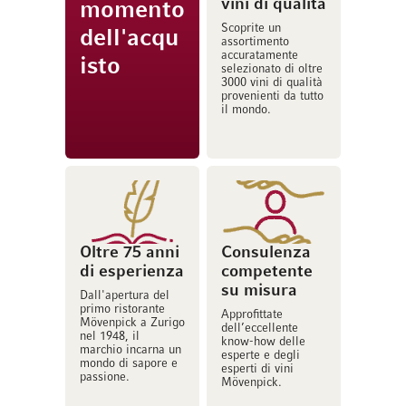
vini di qualità
momento
Scoprite un
dell'acqu
assortimento
accuratamente
isto
selezionato di oltre
3000 vini di qualità
provenienti da tutto
il mondo.
Oltre 75 anni
Consulenza
di esperienza
competente
su misura
Dall'apertura del
primo ristorante
Approfittate
Mövenpick a Zurigo
dell’eccellente
nel 1948, il
know-how delle
marchio incarna un
esperte e degli
mondo di sapore e
esperti di vini
passione.
Mövenpick.