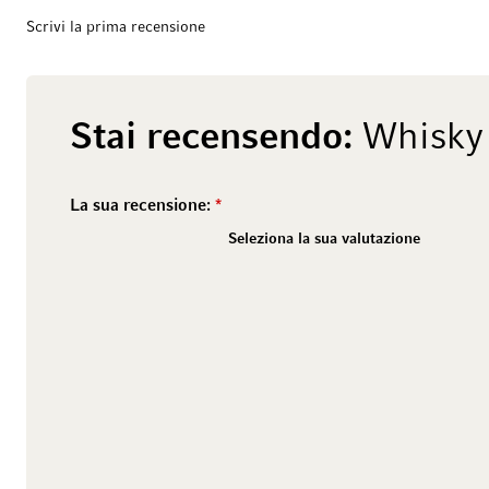
Scrivi la prima recensione
Stai recensendo:
Whisky
La sua recensione:
2 stars
1 star
4 stars
3 stars
6 stars
5 stars
8 stars
7 stars
10 stars
9 stars
Seleziona la sua valutazione