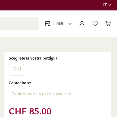
IT
Lingua
Chiudi ricerca
ACCOUNT
LISTA DEI DESIDE
CART
Minicar
Scegliete la vostra bottiglia
70 cl
Contenitore
Confezione da 6 pezzi + astuccio
CHF 85.00