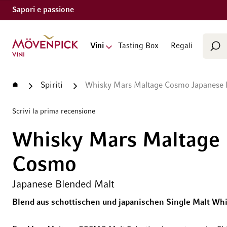
Sapori e passione
Cerca
Vai alla Home Page
Vini
Tasting Box
Regali
Cer
Home
Spiriti
Whisky Mars Maltage Cosmo Japanese 
Scrivi la prima recensione
Whisky Mars Maltage
Cosmo
Japanese Blended Malt
Blend aus schottischen und japanischen Single Malt Wh