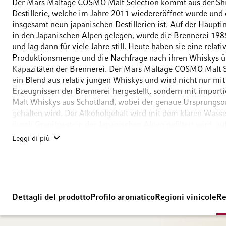
Der Mars Maltage COSMO Malt Selection kommt aus der Sh
Destillerie, welche im Jahre 2011 wiedereröffnet wurde und
insgesamt neun japanischen Destillerien ist. Auf der Haupt
in den Japanischen Alpen gelegen, wurde die Brennerei 19
und lag dann für viele Jahre still. Heute haben sie eine relati
Produktionsmenge und die Nachfrage nach ihren Whiskys üb
Kapazitäten der Brennerei. Der Mars Maltage COSMO Malt Se
ein Blend aus relativ jungen Whiskys und wird nicht nur mit
Erzeugnissen der Brennerei hergestellt, sondern mit importi
Malt Whiskys aus Schottland, wobei der genaue Ursprungso
gehalten wird. Der Alkoholgehalt wird mit dem klaren Wasse
durch Granitgestein der Japanischen Alpen gefiltert wird, a
gesetzt und danach abgefüllt. Seinen Namen hat der Cosmo 
Leggi di più
nach einem der Berge in den Alpen erhalten.
Dettagli del prodotto
Profilo aromatico
Regioni vinicole
Re