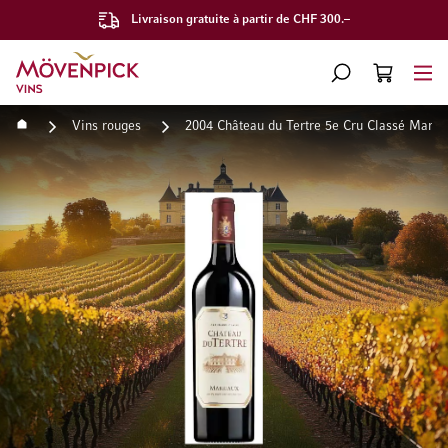
Livraison gratuite à partir de CHF 300.–
Aller à la page d'accueil
CHERCHER
PANIER
Minicart
Accueil
Vins rouges
2004 Château du Tertre 5e Cru Classé Marg
Passer à la fin de la galerie d’images
Passer au début de la Gale