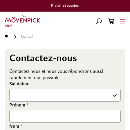
assion
Livraison gratui
Aller à la page d'accueil
CHERCHER
PANIER
Minicart
Accueil
Contact
Contactez-nous
Écrivez-nous
Contactez nous et nous vous répondrons aussi
rapidement que possible.
Salutation
Prénom
Nom