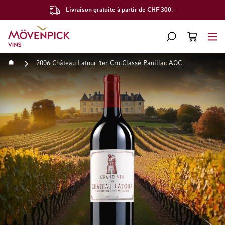
Livraison gratuite à partir de CHF 300.–
Aller à la page d'accueil
CHERCHER
PANIER
Minicart
Accueil
2006 Château Latour 1er Cru Classé Pauillac AOC
Passer à la fin de la galerie d’images
Passer au début de la Gale