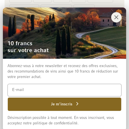
Prépaiement
Facture
10 francs
sur votre achat
Abonnez-vous à notre newsletter et recevez des offres exclusives,
des recommandations de vins ainsi que 10 francs de réduction sur
votre premier achat.
Mentions légales
Protection des données et clause de non-responsabilité
Conditions générales de vente aux particuliers
Je m’inscris
Désinscription possible à tout moment. En vous inscrivant, vous
© 2026 Mövenpick Wein Schweiz AG
acceptez notre politique de confidentialité.