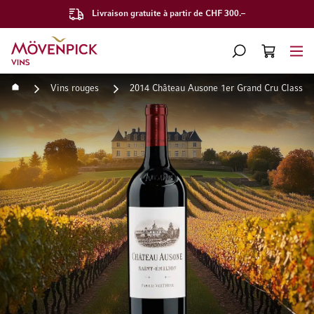
Livraison gratuite à partir de CHF 300.–
Aller à la page d'accueil
CHERCHER
PANIER
Minicart
Accueil
Vins rouges
2014 Château Ausone 1er Grand Cru Classé 
Passer à la fin de la galerie d’images
Passer au début de la Gale