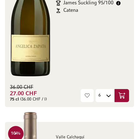
James Suckling 95/100
Catena
36.00 CHF
27.00 CHF
Ajouter 
75 cl
(36.00 CHF / l)
10
%
Valle Calchaquí