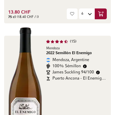
13.80 CHF
Ajouter 
75 cl
(18.40 CHF / l)
15
Mendoza
2022 Semillón El Enemigo
Mendoza, Argentine
100% Sémillon
James Suckling 94/100
Puerto Ancona - El Enemigo Wines