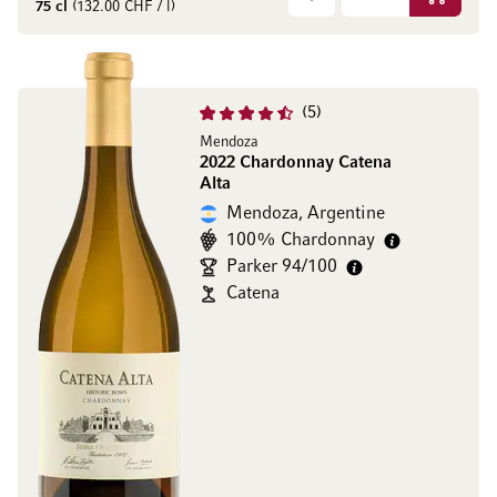
Ajouter 
75 cl
(132.00 CHF / l)
5
Mendoza
2022 Chardonnay Catena
Alta
Mendoza, Argentine
100% Chardonnay
Parker 94/100
Catena