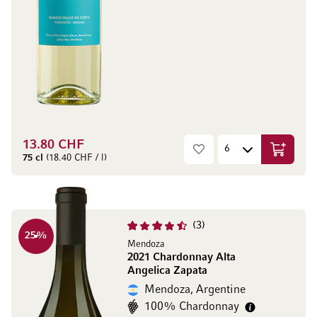
13.80 CHF
Ajouter 
75 cl
(18.40 CHF / l)
3
25
%
Mendoza
2021 Chardonnay Alta
Angelica Zapata
Mendoza, Argentine
100% Chardonnay