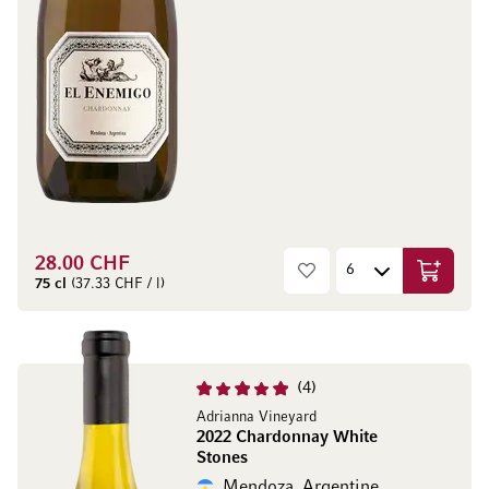
28.00 CHF
Ajouter 
75 cl
(37.33 CHF / l)
4
Adrianna Vineyard
2022 Chardonnay White
Stones
Mendoza, Argentine