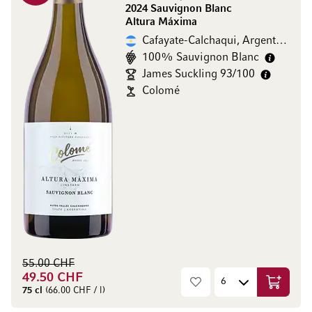
2024 Sauvignon Blanc
Altura Máxima
Cafayate-Calchaqui, Argentine
100% Sauvignon Blanc
James Suckling 93/100
Colomé
55.00 CHF
49.50 CHF
Ajouter 
75 cl
(66.00 CHF / l)