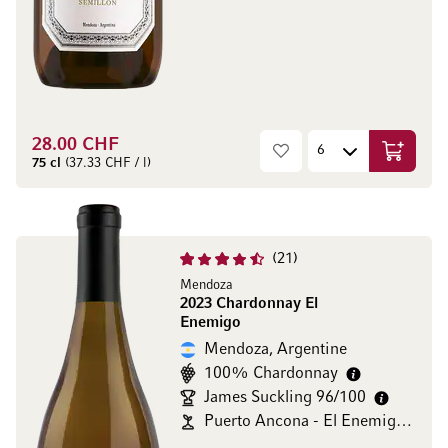
28.00 CHF
Ajouter 
75 cl
(37.33 CHF / l)
21
Mendoza
2023 Chardonnay El
Enemigo
Mendoza, Argentine
100% Chardonnay
James Suckling 96/100
Puerto Ancona - El Enemigo Wines