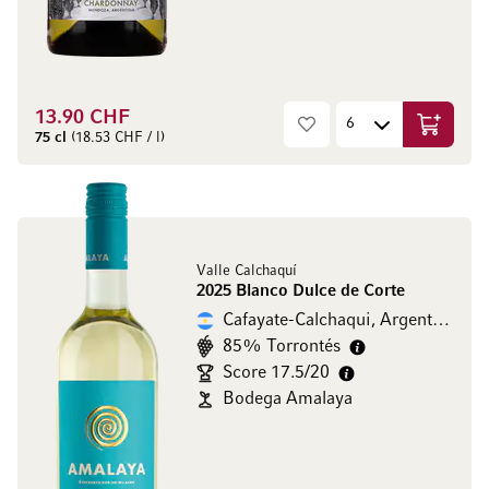
13.90 CHF
Ajouter 
75 cl
(18.53 CHF / l)
Valle Calchaquí
2025 Blanco Dulce de Corte
Cafayate-Calchaqui, Argentine
85% Torrontés
Score 17.5/20
Bodega Amalaya