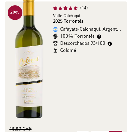
14
20
%
Valle Calchaquí
2025 Torrontés
Cafayate-Calchaqui, Argentine
100% Torrontés
Descorchados 93/100
Colomé
15.50 CHF