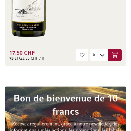
17.50 CHF
Ajouter 
75 cl
(23.33 CHF / l)
Bon de bienvenue de 10
francs
Recevez régulièrement, grâce à notre newsletter, des
informations sur les actions, les promotions, les rabais