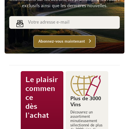
exclusifs ainsi que les dernières nouvelles.
Adresse e-mail
Abonnez-vous maintenant
Le plaisir
commen
ce
Plus de 3000
Vins
dès
Découvrez un
l'achat
assortiment
minutieusement
sélectionné de plus