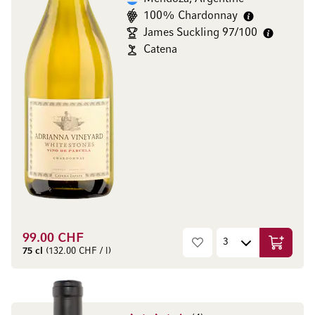
100% Chardonnay
James Suckling 97/100
Catena
99.00 CHF
Ajouter 
75 cl
(132.00 CHF / l)