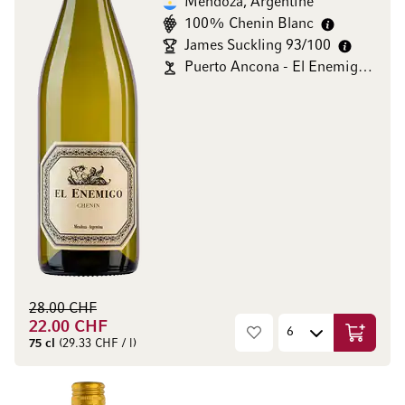
Mendoza, Argentine
100% Chenin Blanc
James Suckling 93/100
Puerto Ancona - El Enemigo Wines
28.00 CHF
22.00 CHF
Ajouter 
75 cl
(29.33 CHF / l)