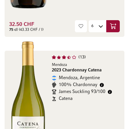
32.50 CHF
Ajouter 
75 cl
(43.33 CHF / l)
13
Mendoza
2023 Chardonnay Catena
Mendoza, Argentine
100% Chardonnay
James Suckling 93/100
Catena