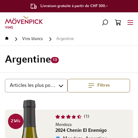
Livraison gratuite à partir de CHF 300.–
Aller à la page d'accueil
CHERCHER
PANIER
Minicart
Accueil
Vins blancs
Argentine
Argentine
13
Filtres
haut
Trier par
1
21
%
Mendoza
2024 Chenin El Enemigo