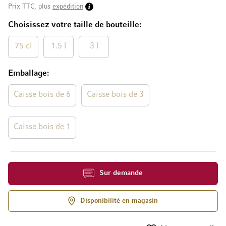
Prix TTC, plus
expédition
Choisissez votre taille de bouteille
75 cl
1.5 l
3 l
Emballage
Caisse bois de 6
Caisse bois de 3
Caisse bois de 1
Sur demande
Disponibilité en magasin