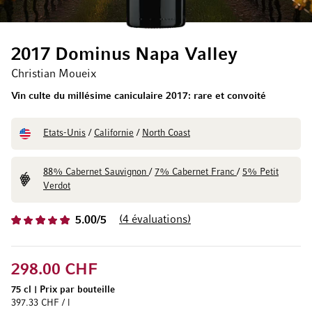
2017 Dominus Napa Valley
Christian Moueix
Vin culte du millésime caniculaire 2017: rare et convoité
Etats-Unis
/
Californie
/
North Coast
88% Cabernet Sauvignon
/
7% Cabernet Franc
/
5% Petit
Verdot
4
évaluations
5.00/5
298.00 CHF
75 cl
|
Prix par bouteille
397.33 CHF / l