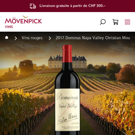
Livraison gratuite à partir de CHF 300.–
Aller à la page d'accueil
CHERCHER
PANIER
Minicart
Accueil
Vins rouges
2017 Dominus Napa Valley Christian Mouei
Passer à la fin de la galerie d’images
Passer au début de la Gale