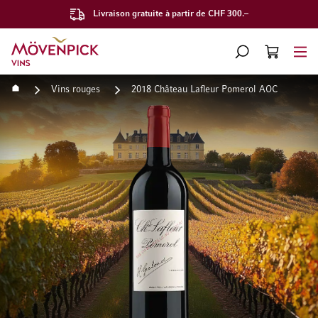
Livraison gratuite à partir de CHF 300.–
Aller à la page d'accueil
CHERCHER
PANIER
Minicart
Accueil
Vins rouges
2018 Château Lafleur Pomerol AOC
Passer à la fin de la galerie d’images
Passer au début de la Gale