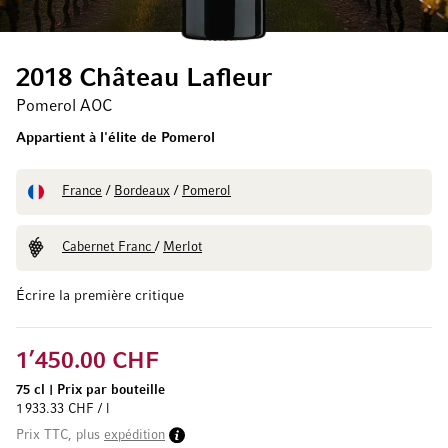
2018 Château Lafleur
Pomerol AOC
Appartient à l'élite de Pomerol
France
/
Bordeaux
/
Pomerol
Cabernet Franc
/
Merlot
Écrire la première critique
1’450.00 CHF
75 cl
|
Prix par bouteille
1 933.33 CHF / l
Prix TTC, plus
expédition