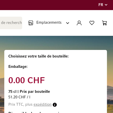
FR
Langue
Fermer la recherche
COMPTE
LISTE PERSONNE
PANIE
Minicar
Choisissez votre taille de bouteille
Emballage
0.00 CHF
75 cl
|
Prix par bouteille
51.20 CHF / l
Prix TTC, plus
expédition