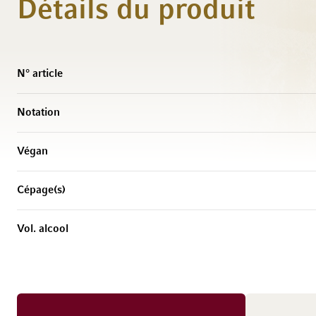
Détails du produit
Caractéristiques
N° article
Notation
Végan
Cépage(s)
Vol. alcool