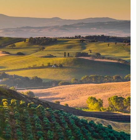
té du magnifique paysage qui les a
imat du Lac de Garde délivrent à
équilibré.
io manzoni et riesling et des
 cabernet sauvignon, sangiovese
ns harmonieux, déjà extrêmement
remarquables de polyvalence: en
tre un excellent vin d’été ou un
éen, est parfait avec du poisson,
iandes blanches. De même, les
e sont des solistes épatants
, des plats de pâtes relevés et