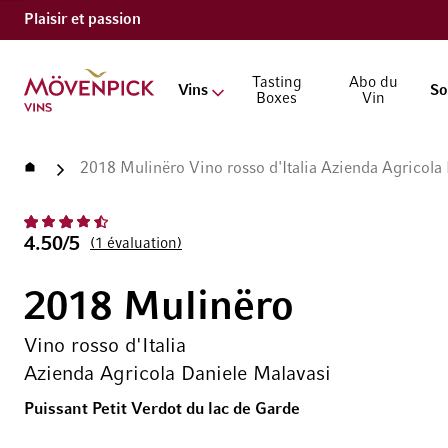
Plaisir et passion
Aller à la page d'accueil
Tasting
Abo du
Vins
So
Boxes
Vin
Accueil
2018 Mulinëro Vino rosso d'Italia Azienda Agricola
4.50/5
1
évaluation
2018 Mulinëro
Vino rosso d'Italia
Azienda Agricola Daniele Malavasi
Puissant Petit Verdot du lac de Garde