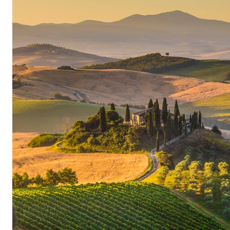
vins de Daniele Malavasi restituent l’authentici
engendrés. La minéralité des sols et le doux cl
ces vins leur structure typique et leur caractère 
Des vins diversifiés
A partir des cépages trebbiano di lugana, incroz
variétés rouges gropello, marzemino, barbera,
et pinot noir, Daniele Malavasi élabore des vi
plaisants dans leur jeunesse. En plus, ils sont 
particulier le Lugana qui ne se contente pas d’ê
apéritif, mais qui avec son caractère méditerran
du risotto et des pâtes, tout comme avec des v
vins rouges corsés et souples de la cave familial
comme les partenaires heureux du fromage affiné
du gibier.