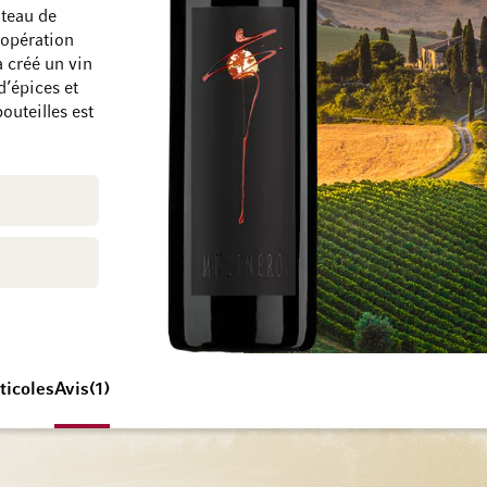
teau de
oopération
Passer à la fin de la galerie d’images
Passer au début de l
a créé un vin
d’épices et
outeilles est
ticoles
Avis
1