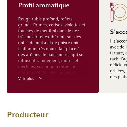
Profil aromatique
Rouge rubis profond, reflets
grenat. Prunes, cerises, violettes et
touches de menthol dans le nez
S'acc
très ouvert et exubérant, sur des
Il s'acc
notes de moka et de poivre noir.
avec de 
L’attaque très douce fait place à
tartare,
des arômes de baies noires qui se
rack d'a
diffusent rapidement, mûres et
délicieu
myrtilles, sur un peu de zeste
grillées,
d’orange et de jolies nuances
des plat
toastées, les tannins sont mûrs et
Voir plus
parfaitement intégrés, herbes
sauvages dans la finale persistante
et expressive.
Producteur