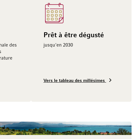
Prêt à être dégusté
male des
jusqu'en 2030
s
ature
Vers le tableau des millésimes