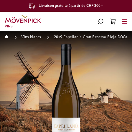
Livraison gratuite à partir de CHF 300.–
Aller à la page d'accueil
CHERCHER
PANIER
Minicart
Accueil
Vins blancs
2019 Capellanía Gran Reserva Rioja DOCa M
Passer à la fin de la galerie d’images
Passer au début de la Gale