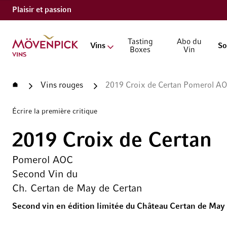
Plaisir et passion
Aller à la page d'accueil
Tasting
Abo du
Vins
So
Boxes
Vin
Accueil
Vins rouges
2019 Croix de Certan Pomerol AO
Écrire la première critique
2019 Croix de Certan
Pomerol AOC
Second Vin du
Ch. Certan de May de Certan
Second vin en édition limitée du Château Certan de May