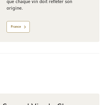
que chaque vin doit refléter son
origine.
France