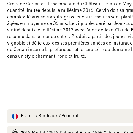
Croix de Certan est le second vin du Château Certan de May
quantité limitée depuis le millésime 2015. Ce vin doit sa gr
complexité aux sols argilo-graveleux sur lesquels sont plant
âgées en moyenne de 35 ans. Le vignoble, géré par Jean-Luc
vinifié depuis le millésime 2013 avec l’aide de Jean-Claude B
reconnu dans le monde entier. Produit à partir des jeunes v
vignoble et délicieux dès ses premières années de maturatio
de Certan incarne la profondeur et le caractère du domaine 
dans un style charmant, rond et fruité.
France
Bordeaux
Pomerol
/
/