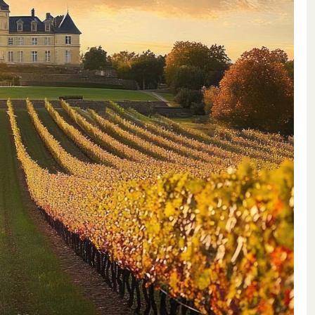
t ist der unnachahmliche Stil
ndige Aromen auszeichnet.
 und feuchten Frühlingsmonaten
 für die Homogenität und die
ch. Tannine und Beerenfrüchte,
 sind perfekt aufeinander
undum gelungenes