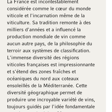
La France est incontestablement
considérée comme le cœur du monde
viticole et l'incarnation même de la
viticulture. Sa tradition remonte à des
milliers d'années et a influencé la
production mondiale de vin comme
aucun autre pays, de la philosophie du
terroir aux systèmes de classification.
L'immense diversité des régions
viticoles françaises est impressionnante
et s'étend des zones fraîches et
océaniques du nord aux coteaux
ensoleillés de la Méditerranée. Cette
diversité géographique permet de
produire une incroyable variété de vins,
toujours guidés par l'idée fondamentale