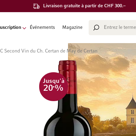
Livraison gratuite à partir de CHF 300.–
Chercher
uscription
Événements
Magazine
Chercher
C Second Vin du Ch. Certan de May de Certan
Jusqu'à
20
%