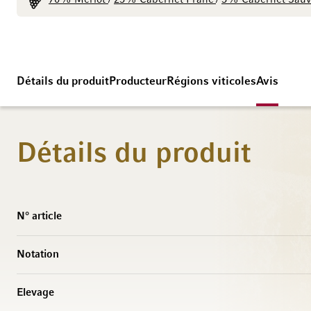
70% Merlot
25% Cabernet Franc
5% Cabernet Sauv
/
/
Détails du produit
Producteur
Régions viticoles
Avis
Détails du produit
Caractéristiques
N° article
Notation
Elevage