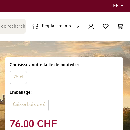
FR
Langue
Fermer la recherche
COMPTE
LISTE PERSONNE
PANIE
Minicar
Choisissez votre taille de bouteille
75 cl
Emballage
Caisse bois de 6
76.00 CHF