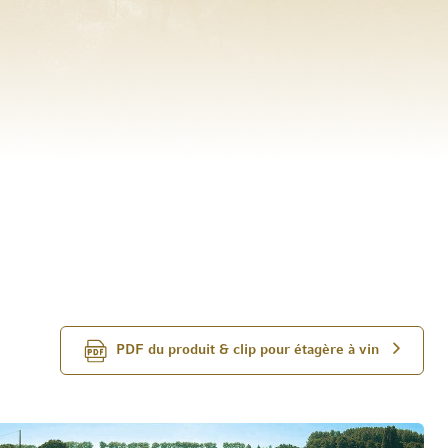
PDF du produit & clip pour étagère à vin