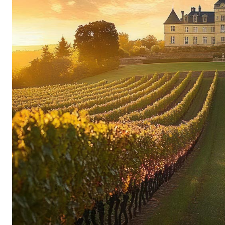
Châteaus Certan ganz weit oben. Bewundernswer
der Weine, der sich durch samtige und tiefgrü
Trockene und kalte Winter, die sich mit kühlen
und heißen und trockenen Wintern paaren, sind
ausgezeichnete Qualität der Weine verantwortli
die von einer zarten Holznote begleitet werden,
abgestimmt, sodass Weinkenner sich auf ein r
Geschmackserlebnis freuen können.