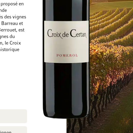
, proposé en
ande
és des vignes
 Barreau et
errouet, est
ignes du
n, le Croix
Passer à la fin de la galerie d’images
Passer au début de
historique