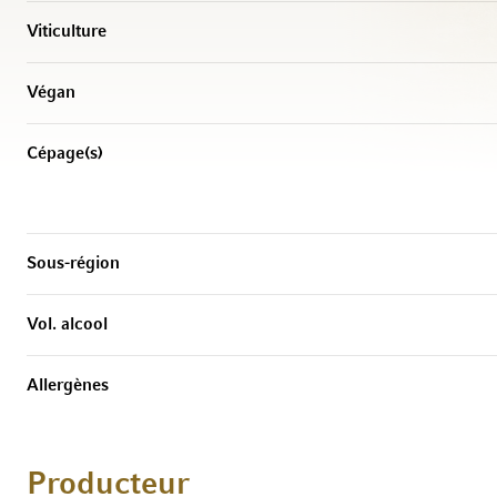
Viticulture
Végan
Cépage(s)
Sous-région
Vol. alcool
Allergènes
Producteur