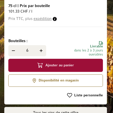
75 cl
|
Prix par bouteille
101.33 CHF / l
Prix TTC, plus
expédition
 la Galerie d’images
Bouteilles
Livrable
dans les 2 à 3 jours
ouvrables
Ajouter au panier
Disponibilité en magasin
Liste personnelle
Tous les vins de cette offre