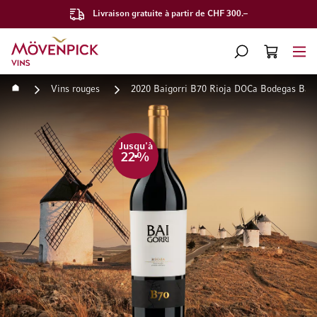
Livraison gratuite à partir de CHF 300.–
Aller à la page d'accueil
CHERCHER
PANIER
Minicart
Accueil
Vins rouges
2020 Baigorri B70 Rioja DOCa Bodegas Baig
Passer à la fin de la galerie d’images
Passer au début de la Gale
Jusqu'à
22
%