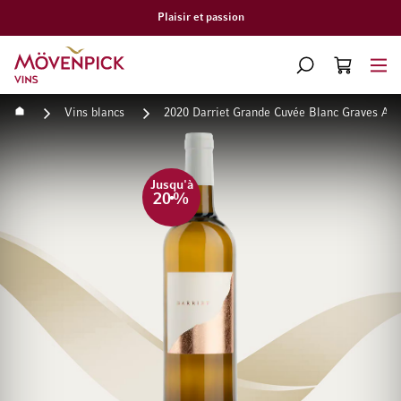
Plaisir et passion
Aller à la page d'accueil
CHERCHER
PANIER
Minicart
Accueil
Vins blancs
2020 Darriet Grande Cuvée Blanc Graves AO
Passer à la fin de la galerie d’images
Passer au début de la Gale
Jusqu'à
20
%