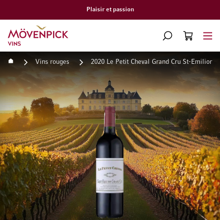
Livraison gratuite à partir de CHF 300.–
Aller à la page d'accueil
CHERCHER
PANIER
Minicart
Accueil
Vins rouges
2020 Le Petit Cheval Grand Cru St-Emilion 
Passer à la fin de la galerie d’images
Passer au début de la Gale