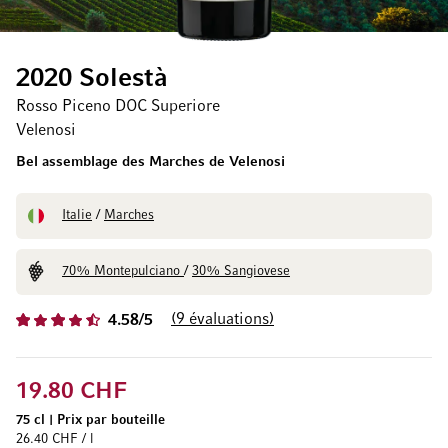
2020 Solestà
Rosso Piceno DOC Superiore
Velenosi
Bel assemblage des Marches de Velenosi
Italie
/
Marches
70% Montepulciano
/
30% Sangiovese
9
évaluations
4.58/5
19.80 CHF
75 cl
|
Prix par bouteille
26.40 CHF / l