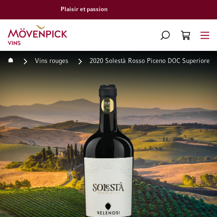
Livraison gratuite à partir de CHF 300.–
Aller à la page d'accueil
CHERCHER
PANIER
Minicart
Accueil
Vins rouges
2020 Solestà Rosso Piceno DOC Superiore V
Passer à la fin de la galerie d’images
Passer au début de la Gale