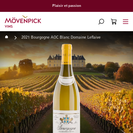
Plaisir et passion
Aller à la page d'accueil
CHERCHER
PANIER
Minicart
Accueil
2021 Bourgogne AOC Blanc Domaine Leflaive
Passer à la fin de la galerie d’images
Passer au début de la Gale