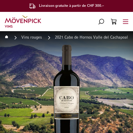
Livraison gratuite à partir de CHF 300.–
Aller à la page d'accueil
CHERCHER
PANIER
Minicart
Accueil
Vins rouges
2021 Cabo de Hornos Valle del Cachapoal V
Passer à la fin de la galerie d’images
Passer au début de la Gale