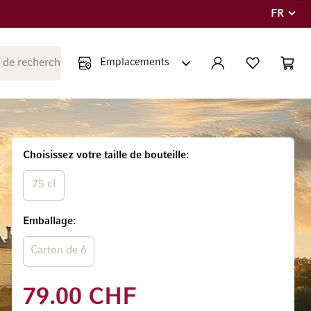
FR
Langue
Fermer la recherche
COMPTE
LISTE PERSONNE
PANIE
Minicar
Choisissez votre taille de bouteille
75 cl
Emballage
Carton de 6
79.00 CHF