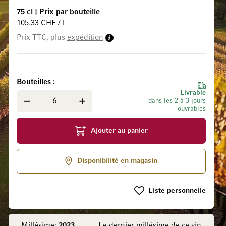
75 cl
|
Prix par bouteille
105.33 CHF / l
Prix TTC, plus
expédition
 la Galerie d’images
Bouteilles
Livrable
dans les 2 à 3 jours
ouvrables
Ajouter au panier
Disponibilité en magasin
Liste personnelle
Millésime:
2023
Le dernier millésime de ce vin