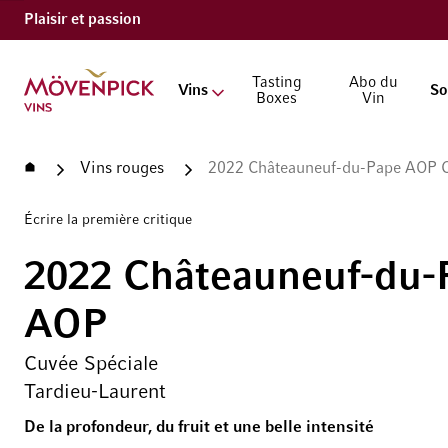
Plaisir et passion
Aller à la page d'accueil
Tasting
Abo du
Vins
So
Boxes
Vin
Accueil
Vins rouges
2022 Châteauneuf-du-Pape AOP C
Écrire la première critique
2022 Châteauneuf-du-
AOP
Cuvée Spéciale
Tardieu-Laurent
De la profondeur, du fruit et une belle intensité