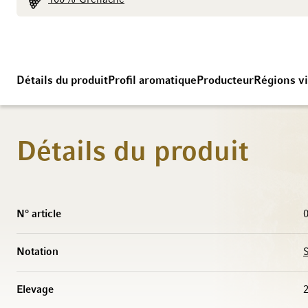
100% Grenache
Détails du produit
Profil aromatique
Producteur
Régions vi
Détails du produit
Caractéristiques
N° article
Notation
S
Elevage