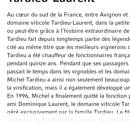
Au cœur du sud de la France, entre Avignon et 
domaine viticole Tardieu-Laurent, dans la pet
ou peut-être grâce à l’histoire extraordinaire d
Tardieu fait depuis longtemps partie des légendes
cité au même titre que les meilleurs vignerons 
Tardieu a été chauffeur de fonctionnaires frança
pendant quinze ans. Pendant que ses passagers v
passait le temps dans les vignobles et les domai
Michel Tardieu a ainsi non seulement beaucoup ap
la vinification, mais il a également développé u
En 1996, Michel a finalement quitté la fonction
ami Dominique Laurent, le domaine viticole Tar
géré exclusivement par la famille Tardieu. Le fil
œnologue de formation et a acquis de l’expérie
vignerons du monde. Une expérience précieuse 