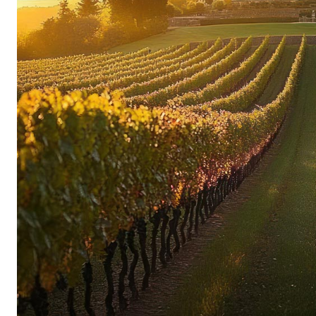
fantastiques d’une grande profondeur et d’une 
vins Tardieu est très original et différencié : t
sont interprétés de manière très moderne, avec 
barriques bourguignonnes qui soulignent les a
léger goût fumé et la structure fine du fût de b
vinifiés de manière tout à fait traditionnelle et
plus longue dans de grands fûts de bois.
Des vins du Rhône recherchés, élégants et d
Tous les vins de la famille Tardieu ont en com
plus, ils sont très bien notés et recherchés dans
des Côtes-du-Rhône, de Rasteau, de Bandol, de
Pape, toutes les vignes sont cultivées individuel
viticulture biologique, les raisins sont récoltés 
long élevage sur lies et dans le meilleur bois, es
et avec le moins de soufre possible.