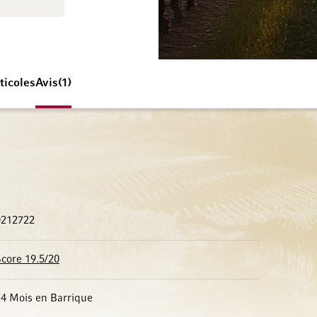
ticoles
Avis
1
0212722
core 19.5/20
24 Mois en Barrique