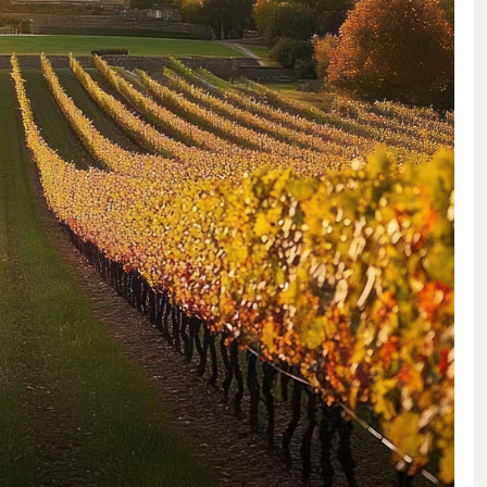
grande complexité. Le style des
andis que les vins du nord du Rhône
un élevage plutôt court en
rômes des raisins mûrs avec un
ois, les vins du sud du Rhône sont
 mûrissent pendant une période
e caractère
mun leur élégance en bouche. De
 le monde entier. Qu’il s’agisse
 Gigondas ou de Châteauneuf-du-
lement selon les principes de la
tardivement et le vin, après un
t mis en bouteille sans filtration