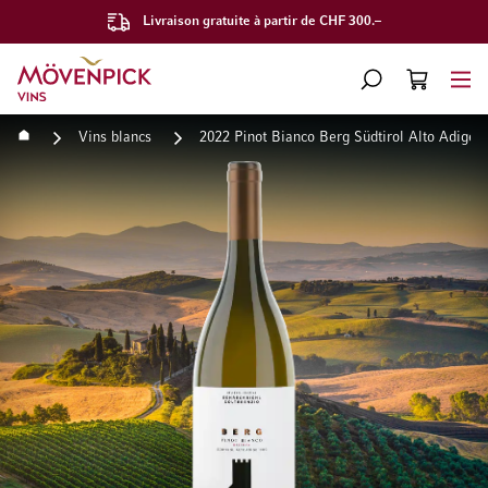
Livraison gratuite à partir de CHF 300.–
Aller à la page d'accueil
CHERCHER
PANIER
Minicart
Accueil
Vins blancs
2022 Pinot Bianco Berg Südtirol Alto Adige 
Passer à la fin de la galerie d’images
Passer au début de la Gale